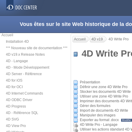
Vous êtes sur le site Web historique de la
Accueil
Accueil
4D v19
4D Write Pro
Installation 4D
*** Nouveau site de documentation ***
4D Write 
4D v19.x Release Notes
4D - Langage
4D - Mode Développement
4D Server - Référence
4D for iOS
Présentation
4D for OCI
Définir une zone 4D Write Pro
Stocker les documents 4D Write
4D Internet Commands
Utiliser une zone 4D Write Pro
4D ODBC Driver
Imprimer des documents 4D Writ
Gérer des formules
4D Progress
Import de documents 4D Write
4D - Référence SQL
Manipuler des images
4D SVG
Exporter au format .docx
Modifié
4D Write Pro - Langage
4D View Pro
Utiliser les actions standard 4D 