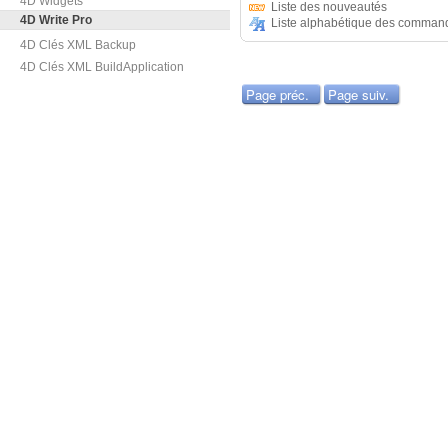
4D Widgets
Liste des nouveautés
4D Write Pro
Liste alphabétique des comman
4D Clés XML Backup
4D Clés XML BuildApplication
Page préc.
Page suiv.