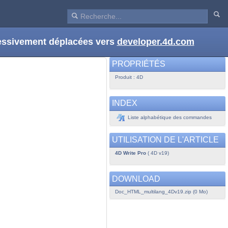
ressivement déplacées vers
developer.4d.com
PROPRIÉTÉS
Produit : 4D
INDEX
Liste alphabétique des commandes
UTILISATION DE L'ARTICLE
4D Write Pro
( 4D v19)
DOWNLOAD
Doc_HTML_multilang_4Dv19.zip (0 Mo)