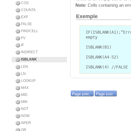
COS
Note:
Cells containing an emp
COUNTA
Exemple
EXP
FALSE
FINDCELL
IF(ISBLANK(A1);”Err
empty
FV
IF
ISBLANK(B1)
INDIRECT
ISBLANK(A4-52)
ISBLANK
ISBLANK(4) //FALSE
LEN
LN
LOOKUP
MAX
Page préc.
Page suiv.
MID
MIN
NOT
NOW
NPER
OR