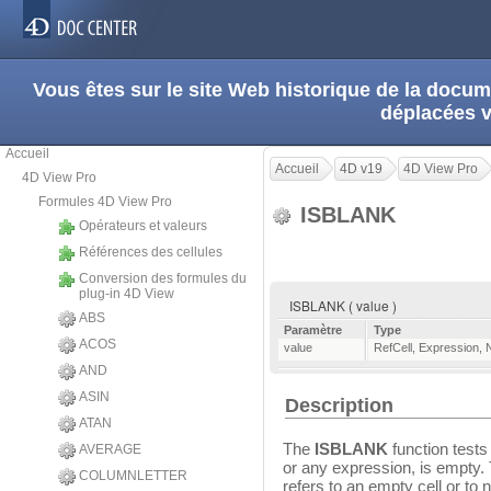
Vous êtes sur le site Web historique de la doc
déplacées 
Accueil
Accueil
4D v19
4D View Pro
4D View Pro
Formules 4D View Pro
ISBLANK
Opérateurs et valeurs
Références des cellules
Conversion des formules du
plug-in 4D View
ISBLANK ( value )
ABS
Paramètre
Type
ACOS
value
RefCell
,
Expression
,
AND
ASIN
Description
ATAN
The
ISBLANK
function tests 
AVERAGE
or any expression, is empty. 
COLUMNLETTER
refers to an empty cell or to 