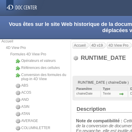
Vous êtes sur le site Web historique de la doc
déplacées 
Accueil
Accueil
4D v19
4D View Pro
4D View Pro
Formules 4D View Pro
RUNTIME_DATE
Opérateurs et valeurs
Références des cellules
Conversion des formules du
plug-in 4D View
RUNTIME_DATE ( chaineDate )
ABS
Paramètre
Type
D
ACOS
chaineDate
Texte
D
AND
ASIN
Description
ATAN
Note de compatibilité :
Cett
AVERAGE
de la conversion de docume
COLUMNLETTER
En revanche, elle est inutile 