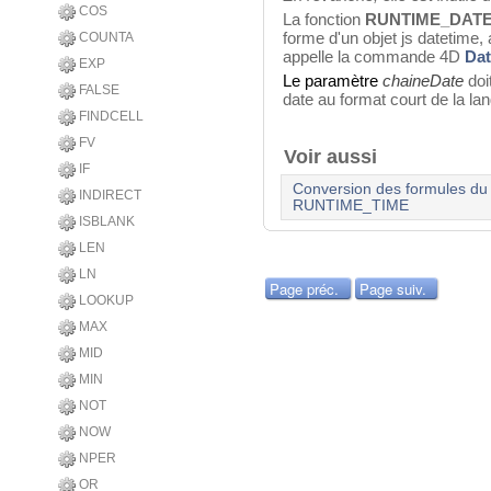
COS
La fonction
RUNTIME_DAT
forme d'un objet js datetime, 
COUNTA
appelle la commande 4D
Dat
EXP
Le paramètre
chaineDate
doi
FALSE
date au format court de la la
FINDCELL
FV
Voir aussi
IF
Conversion des formules du 
INDIRECT
RUNTIME_TIME
ISBLANK
LEN
LN
Page préc.
Page suiv.
LOOKUP
MAX
MID
MIN
NOT
NOW
NPER
OR