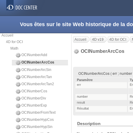
Vous êtes sur le site Web historique de la
Accueil
Accueil
4D v19
4D for OCI
4D for OCI
Math
OCINumberArcCos
OCINumberAdd
OCINumberArcCos
OCINumberArcSin
OCINumberArcCos ( err ; number ; 
OCINumberArcTan
Paramètre
T
OCINumberArcTan2
err
En
OCINumberCos
number
Ré
OCINumberDiv
result
Ré
OCINumberExp
Résultat
En
OCINumberFromText
OCINumberHypCos
Description
OCINumberHypSin