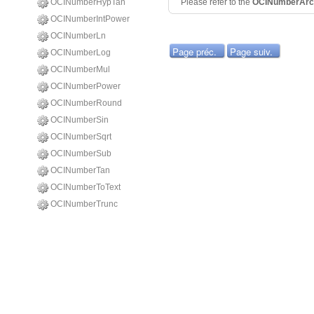
OCINumberHypTan
Please refer to the
OCINumberAr
OCINumberIntPower
OCINumberLn
Page préc.
Page suiv.
OCINumberLog
OCINumberMul
OCINumberPower
OCINumberRound
OCINumberSin
OCINumberSqrt
OCINumberSub
OCINumberTan
OCINumberToText
OCINumberTrunc