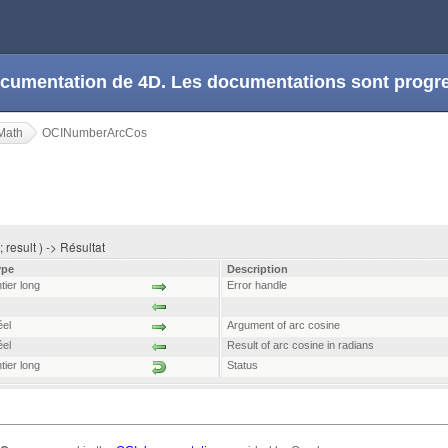
 documentation de 4D. Les documentations sont prog
Math
OCINumberArcCos
result ) -> Résultat
ype
Description
tier long
Error handle
el
Argument of arc cosine
el
Result of arc cosine in radians
tier long
Status