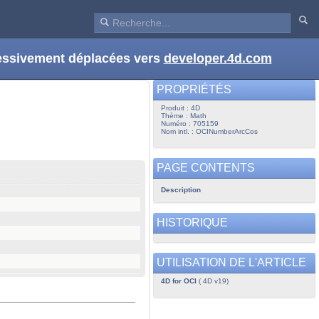
ressivement déplacées vers
developer.4d.com
PROPRIÉTÉS
Produit : 4D
Thème : Math
Numéro : 705159
Nom intl. : OCINumberArcCos
PAGE CONTENTS
Description
HISTORIQUE
UTILISATION DE L'ARTICLE
4D for OCI
( 4D v19)