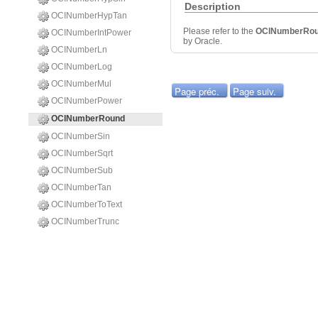
Description
OCINumberHypTan
Please refer to the
OCINumberRo
OCINumberIntPower
by Oracle.
OCINumberLn
OCINumberLog
OCINumberMul
Page préc.
Page suiv.
OCINumberPower
OCINumberRound
OCINumberSin
OCINumberSqrt
OCINumberSub
OCINumberTan
OCINumberToText
OCINumberTrunc