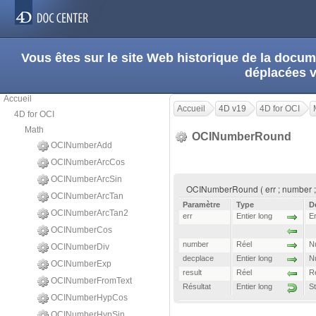
Vous êtes sur le site Web historique de la doc
déplacées 
Accueil
Accueil
4D v19
4D for OCI
4D for OCI
Math
OCINumberRound
OCINumberAdd
OCINumberArcCos
OCINumberArcSin
OCINumberRound ( err ; number ; d
OCINumberArcTan
Paramètre
Type
D
OCINumberArcTan2
err
Entier long
Er
OCINumberCos
number
Réel
N
OCINumberDiv
decplace
Entier long
Nu
OCINumberExp
result
Réel
Re
OCINumberFromText
Résultat
Entier long
S
OCINumberHypCos
OCINumberHypSin