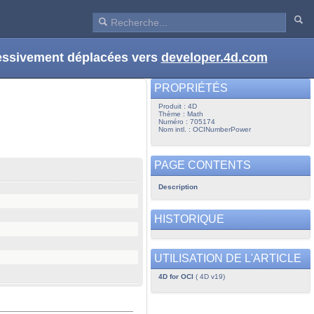
ressivement déplacées vers
developer.4d.com
PROPRIÉTÉS
Produit : 4D
Thème : Math
Numéro : 705174
Nom intl. : OCINumberPower
PAGE CONTENTS
Description
HISTORIQUE
UTILISATION DE L'ARTICLE
4D for OCI
( 4D v19)