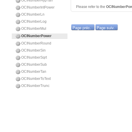
OCINumberHypTan
Please refer to the
OCINumberPo
OCINumberIntPower
OCINumberLn
OCINumberLog
Page préc.
Page suiv.
OCINumberMul
OCINumberPower
OCINumberRound
OCINumberSin
OCINumberSqrt
OCINumberSub
OCINumberTan
OCINumberToText
OCINumberTrunc