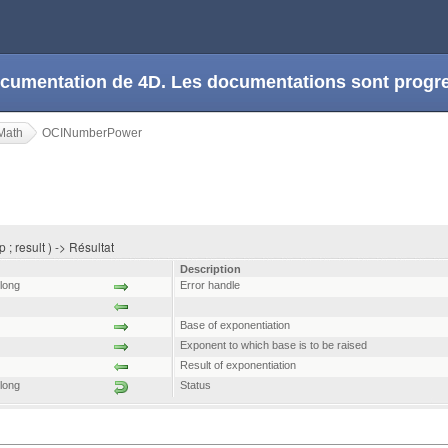
 documentation de 4D. Les documentations sont prog
Math
OCINumberPower
; result ) -> Résultat
Description
 long
Error handle
Base of exponentiation
Exponent to which base is to be raised
Result of exponentiation
 long
Status