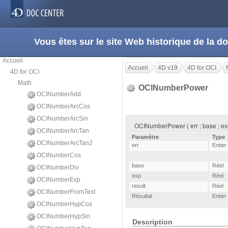
Vous êtes sur le site Web historique de la
Accueil
Accueil
4D v19
4D for OCI
4D for OCI
Math
OCINumberPower
OCINumberAdd
OCINumberArcCos
OCINumberArcSin
OCINumberPower ( err ; base ; exp 
OCINumberArcTan
Paramètre
Type
OCINumberArcTan2
err
Entier
OCINumberCos
base
Réel
OCINumberDiv
exp
Réel
OCINumberExp
result
Réel
OCINumberFromText
Résultat
Entier
OCINumberHypCos
OCINumberHypSin
Description