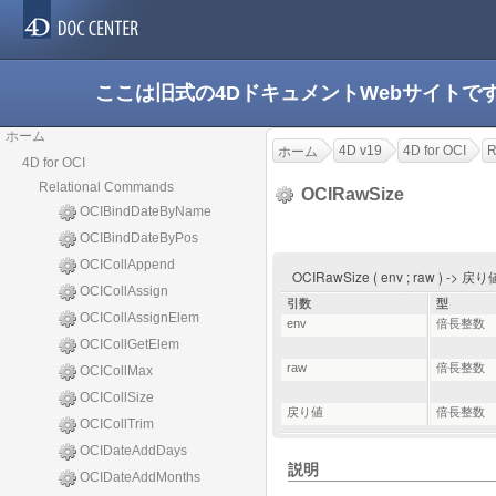
ここは旧式の4DドキュメントWebサイト
ホーム
4D v19
4D for OCI
R
ホーム
4D for OCI
Relational Commands
OCIRawSize
OCIBindDateByName
OCIBindDateByPos
OCICollAppend
OCIRawSize ( env ; raw ) -> 戻
OCICollAssign
引数
型
OCICollAssignElem
env
倍長整数
OCICollGetElem
raw
倍長整数
OCICollMax
OCICollSize
戻り値
倍長整数
OCICollTrim
OCIDateAddDays
説明
OCIDateAddMonths