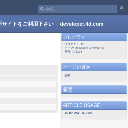
新サイトをご利用下さい→
developer.4d.com
プロパティ
プロダクト: 4D
テーマ: Relational Commands
番号: 705208
ページの目次
説明
履歴
ARTICLE USAGE
4D for OCI
( 4D v19)