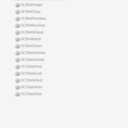
OCIRefAssign
OCIRefClear
OCIRefFromHex
OCIRefHexSize
OCIRefIsEqual
OCIRefIsNull
OCIRefToHex
OCITableDelete
OCITableExists
OCITableFirst
OCITableLast
OCITableNext
OCITablePrev
OCITableSize