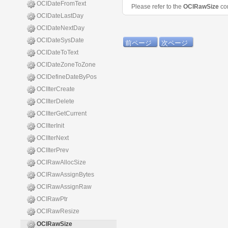
OCIDateFromText
Please refer to the
OCIRawSize
co
OCIDateLastDay
OCIDateNextDay
OCIDateSysDate
前ページ
次ページ
OCIDateToText
OCIDateZoneToZone
OCIDefineDateByPos
OCIIterCreate
OCIIterDelete
OCIIterGetCurrent
OCIIterInit
OCIIterNext
OCIIterPrev
OCIRawAllocSize
OCIRawAssignBytes
OCIRawAssignRaw
OCIRawPtr
OCIRawResize
OCIRawSize