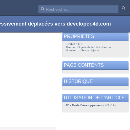
ressivement déplacées vers
developer.4d.com
PROPRIÉTÉS
Produit : 4D
Thème : Objets de la bibliothèque
Nom intl. : Library objects
PAGE CONTENTS
HISTORIQUE
UTILISATION DE L'ARTICLE
4D - Mode Développement
( 4D v19)