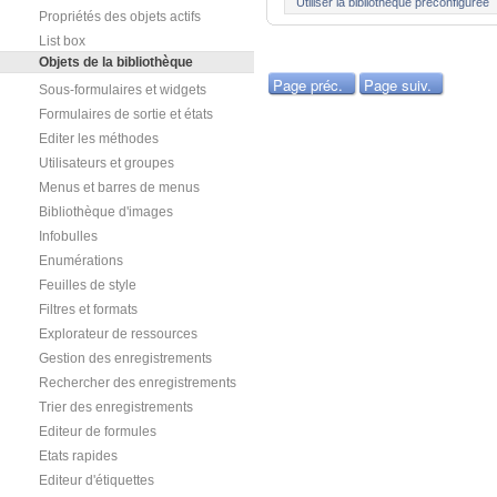
Utiliser la bibliothèque préconfigurée
Propriétés des objets actifs
List box
Objets de la bibliothèque
Page préc.
Page suiv.
Sous-formulaires et widgets
Formulaires de sortie et états
Editer les méthodes
Utilisateurs et groupes
Menus et barres de menus
Bibliothèque d'images
Infobulles
Enumérations
Feuilles de style
Filtres et formats
Explorateur de ressources
Gestion des enregistrements
Rechercher des enregistrements
Trier des enregistrements
Editeur de formules
Etats rapides
Editeur d'étiquettes