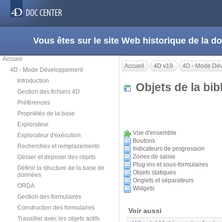
Vous êtes sur le site Web historique de la
Accueil
Accueil
4D v19
4D - Mode Dé
4D - Mode Développement
Introduction
Objets de la bi
Gestion des fichiers 4D
Préférences
Propriétés de la base
Explorateur
Vue d'ensemble
Explorateur d'exécution
Boutons
Recherches et remplacements
Indicateurs de progression
Zones de saisie
Glisser et déposer des objets
Plug-ins et sous-formulaires
Définir la structure de la base de
Objets statiques
données
Onglets et séparateurs
ORDA
Widgets
Gestion des formulaires
Construction des formulaires
Voir aussi
Travailler avec les objets actifs