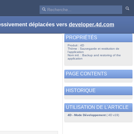
ressivement déplacées vers
developer.4d.com
PROPRIÉTÉS
Produit : 4D
Thème : Sauvegarde et restitution de
l'application
Nom intl. : Backup and restoring of the
application
PAGE CONTENTS
HISTORIQUE
UTILISATION DE L'ARTICLE
4D - Mode Développement
( 4D v19)