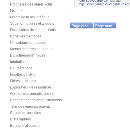
Page Sauvegarde/Configuration
Page Sauvegarde/Sauvegarde et resti
Propriétés des objets actifs
List box
Objets de la bibliothèque
Sous-formulaires et widgets
Page préc.
Page suiv.
Formulaires de sortie et états
Editer les méthodes
Utilisateurs et groupes
Menus et barres de menus
Bibliothèque d'images
Infobulles
Enumérations
Feuilles de style
Filtres et formats
Explorateur de ressources
Gestion des enregistrements
Rechercher des enregistrements
Trier des enregistrements
Editeur de formules
Etats rapides
Editeur d'étiquettes