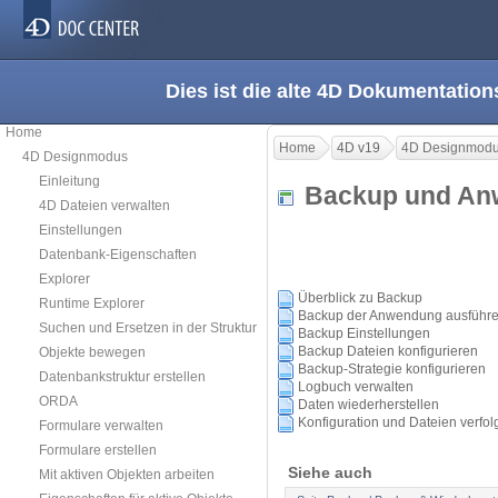
Dies ist die alte 4D Dokumentation
Home
Home
4D v19
4D Designmod
4D Designmodus
Einleitung
Backup und An
4D Dateien verwalten
Einstellungen
Datenbank-Eigenschaften
Explorer
Überblick zu Backup
Runtime Explorer
Backup der Anwendung ausführ
Suchen und Ersetzen in der Struktur
Backup Einstellungen
Backup Dateien konfigurieren
Objekte bewegen
Backup-Strategie konfigurieren
Datenbankstruktur erstellen
Logbuch verwalten
ORDA
Daten wiederherstellen
Konfiguration und Dateien verfo
Formulare verwalten
Formulare erstellen
Siehe auch
Mit aktiven Objekten arbeiten