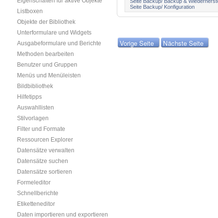
Eigenschaften für aktive Objekte
Seite Backup/ Backup & Wiederherste
Seite Backup/ Konfiguration
Listboxen
Objekte der Bibliothek
Unterformulare und Widgets
Vorige Seite
Nächste Seite
Ausgabeformulare und Berichte
Methoden bearbeiten
Benutzer und Gruppen
Menüs und Menüleisten
Bildbibliothek
Hilfetipps
Auswahllisten
Stilvorlagen
Filter und Formate
Ressourcen Explorer
Datensätze verwalten
Datensätze suchen
Datensätze sortieren
Formeleditor
Schnellberichte
Etiketteneditor
Daten importieren und exportieren