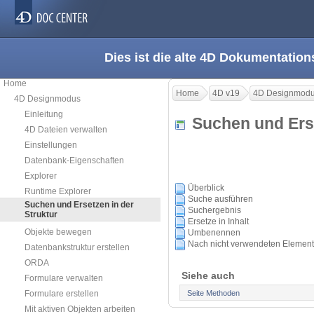
Dies ist die alte 4D Dokumentation
Home
Home
4D v19
4D Designmod
4D Designmodus
Einleitung
Suchen und Ers
4D Dateien verwalten
Einstellungen
Datenbank-Eigenschaften
Explorer
Überblick
Runtime Explorer
Suche ausführen
Suchen und Ersetzen in der
Suchergebnis
Struktur
Ersetze in Inhalt
Objekte bewegen
Umbenennen
Nach nicht verwendeten Elemen
Datenbankstruktur erstellen
ORDA
Siehe auch
Formulare verwalten
Seite Methoden
Formulare erstellen
Mit aktiven Objekten arbeiten