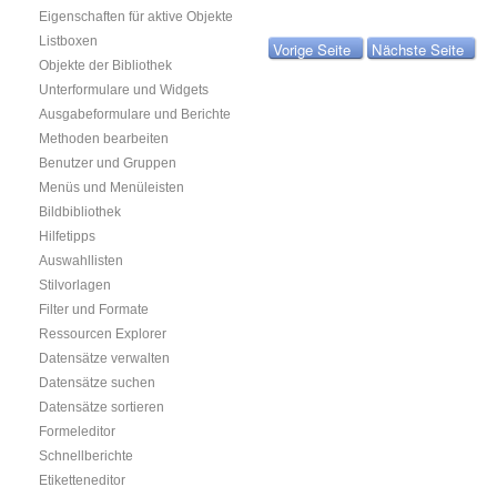
Eigenschaften für aktive Objekte
Listboxen
Vorige Seite
Nächste Seite
Objekte der Bibliothek
Unterformulare und Widgets
Ausgabeformulare und Berichte
Methoden bearbeiten
Benutzer und Gruppen
Menüs und Menüleisten
Bildbibliothek
Hilfetipps
Auswahllisten
Stilvorlagen
Filter und Formate
Ressourcen Explorer
Datensätze verwalten
Datensätze suchen
Datensätze sortieren
Formeleditor
Schnellberichte
Etiketteneditor