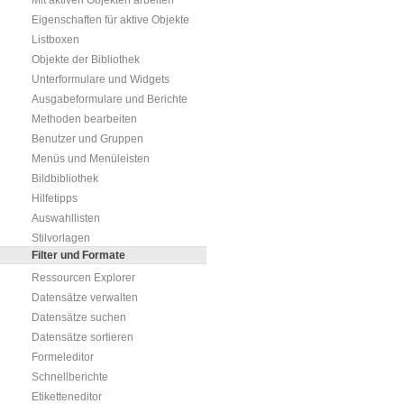
Mit aktiven Objekten arbeiten
Eigenschaften für aktive Objekte
Listboxen
Objekte der Bibliothek
Unterformulare und Widgets
Ausgabeformulare und Berichte
Methoden bearbeiten
Benutzer und Gruppen
Menüs und Menüleisten
Bildbibliothek
Hilfetipps
Auswahllisten
Stilvorlagen
Filter und Formate
Ressourcen Explorer
Datensätze verwalten
Datensätze suchen
Datensätze sortieren
Formeleditor
Schnellberichte
Etiketteneditor