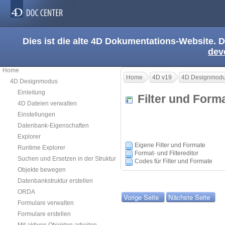
Dies ist die alte 4D Dokumentations-Website. D
dev
Home
Home
4D v19
4D Designmod
4D Designmodus
Einleitung
Filter und For
4D Dateien verwalten
Einstellungen
Datenbank-Eigenschaften
Explorer
Eigene Filter und Formate
Runtime Explorer
Format- und Filtereditor
Suchen und Ersetzen in der Struktur
Codes für Filter und Formate
Objekte bewegen
Datenbankstruktur erstellen
ORDA
Vorige Seite
Nächste Seite
Formulare verwalten
Formulare erstellen