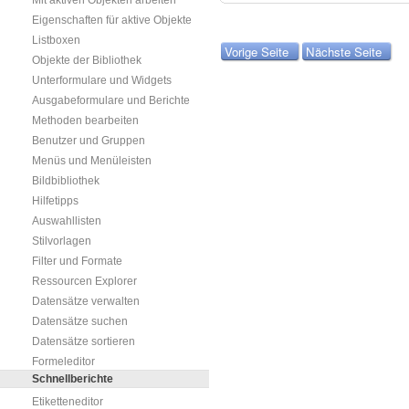
Mit aktiven Objekten arbeiten
Eigenschaften für aktive Objekte
Listboxen
Vorige Seite
Nächste Seite
Objekte der Bibliothek
Unterformulare und Widgets
Ausgabeformulare und Berichte
Methoden bearbeiten
Benutzer und Gruppen
Menüs und Menüleisten
Bildbibliothek
Hilfetipps
Auswahllisten
Stilvorlagen
Filter und Formate
Ressourcen Explorer
Datensätze verwalten
Datensätze suchen
Datensätze sortieren
Formeleditor
Schnellberichte
Etiketteneditor