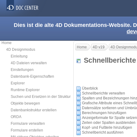
Dies ist die alte 4D Dokumentations-Website. D
dev
Home
Home
4D v19
4D Designmod
4D Designmodus
Einleitung
Schnellberich
4D Dateien verwalten
Einstellungen
Datenbank-Eigenschaften
Explorer
Überblick
Runtime Explorer
Schnellberichte verwalten
Suchen und Ersetzen in der Struktur
Spalten und Bezeichnungen hin
Grafische Attribute eines Schnell
Objekte bewegen
Datensätze sortieren und Umbrü
Datenbankstruktur erstellen
Berechnungen hinzufügen
ORDA
Anzeigeformate für Spalte setzen
Zeilen oder Spalten ausblenden
Formulare verwalten
Kopf- und Fußteile hinzufügen
Formulare erstellen
Schnellbericht ausführen