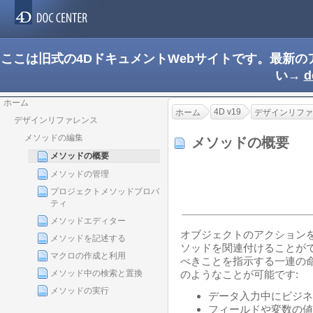
ここは旧式の4DドキュメントWebサイトです。最新
い→
d
ホーム
4D v19
ホーム
デザインリファ
デザインリファレンス
メソッドの編集
メソッドの概要
メソッドの概要
メソッドの管理
プロジェクトメソッドプロパ
ティ
メソッドエディター
オブジェクトのアクション
メソッドを記述する
ソッドを関連付けることが
マクロの作成と利用
べきことを指示する一連の
メソッド中の検索と置換
のようなことが可能です:
メソッドの実行
データ入力中にビジネ
フィールドや変数の値