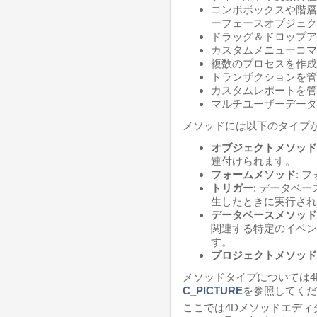
コンボボックスや階層
ーフェースオブジェク
ドラッグ＆ドロップア
カスタムメニューコマ
複数のプロセスを作成
トランザクションを管
カスタムレポートを管
マルチユーザーデータ
メソッドには以下のタイプが
オブジェクトメソッド
連付けられます。
フォームメソッド
: 
トリガー
: データベ
生したときに実行され
データベースメソッド
関連する特定のイベン
す。
プロジェクトメソッド
メソッドタイプについては
C_PICTURE
を参照してくだ
ここでは4Dメソッドエデ