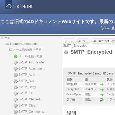
ここは旧式の4DドキュメントWebサイトです。最新
い→
d
ホーム
4D v19
4D Internet C
ホーム
4D Internet Commands
SMTP_Encrypted
IC メール送信(廃止予定)
SMTP_Encrypted
メール送信 - 概要
SMTP_AddHeader
SMTP_Attachment
SMTP_Encrypted ( smtp_ID ; encr
SMTP_Auth
引数
型
説明
SMTP_Bcc
smtp_ID
倍長整数
メッ
SMTP_Body
encrypted
テキスト
暗号
SMTP_Cc
deleteOption
整数
0 = 
SMTP_Charset
戻り値
整数
エラ
SMTP_Clear
SMTP_Comments
説明