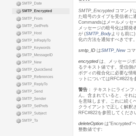
SMTP_Date
SMTP_Encrypted
コマンド
SMTP_Encrypted
た暗号のタイプを受信者に通知す
SMTP_From
Commandsはメールメ
SMTP_GetPrefs
メッセージの暗号化は開発
SMTP_Host
が (
SMTP_Body
よりも前に
化の方法を通知すべきです
SMTP_InReplyTo
SMTP_Keywords
smtp_ID
は
SMTP_New
コマ
SMTP_MessageID
encrypted
は、メッセージボ
SMTP_New
るテキスト値です。受信側
SMTP_QuickSend
ボディの複合化に必要な情
SMTP_References
ットについてはRFC#822
SMTP_ReplyTo
警告
： テキストにラインフィー
SMTP_Send
ん。含まれていると、それ
SMTP_Sender
を意味します。これに続く
SMTP_SetPrefs
クライアントで正しく解釈
RFC#822を参照してくださ
SMTP_Subject
SMTP_To
deleteOption
は"Encryp
整数値です: