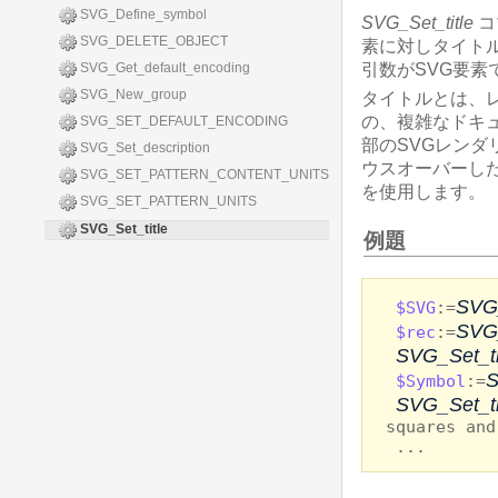
SVG_Define_symbol
SVG_Set_title
コ
SVG_DELETE_OBJECT
素に対しタイト
SVG_Get_default_encoding
引数がSVG要
SVG_New_group
タイトルとは、
の、複雑なドキ
SVG_SET_DEFAULT_ENCODING
部のSVGレン
SVG_Set_description
ウスオーバーした
SVG_SET_PATTERN_CONTENT_UNITS
を使用します。
SVG_SET_PATTERN_UNITS
SVG_Set_title
例題
SVG
$SVG
:=
SVG
$rec
:=
SVG_Set_ti
S
$Symbol
:=
SVG_Set_ti
squares and
...