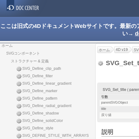
ここは旧式の4DドキュメントWebサイトです。最新
い→
d
ホーム
4D v19
ホーム
S
SVGコンポーネント
ストラクチャー & 定義
SVG_Set_t
SVG_Define_clip_path
SVG_Define_filter
SVG_Define_linear_gradient
SVG_Set_title ( pare
SVG_Define_marker
引数
SVG_Define_pattern
parentSVGObject
SVG_Define_radial_gradient
title
SVG_Define_shadow
戻り値
SVG_Define_solidColor
SVG_Define_style
説明
SVG_DEFINE_STYLE_WITH_ARRAYS