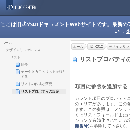
ここは旧式の4DドキュメントWebサイトです。最新
い→
d
ホーム
4D v20.2
ホーム
デザインリフ
デザインリファレンス
リスト
リストプロパティ
概要
データ入力用のリストを設計
する
リストの作成と変更
項目に参照を追加する
リストプロパティの設定
カレント項目のプロパティ
のエリアがあります。この参
ます。この参照は、メソッ
くはリストフィールドまた
ションが有効化されている場
照番号)
を参照して下さい)。