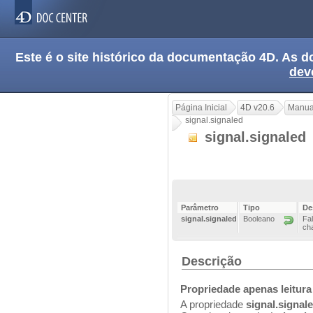
Este é o site histórico da documentação 4D. As
dev
Página Inicial
4D v20.6
Manua
signal.signaled
signal.signaled
Parâmetro
Tipo
De
signal.signaled
Booleano
Fal
ch
Descrição
Propriedade apenas leitura
A propriedade
signal.signal