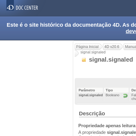
Este é o site histórico da documentação 4D. As
dev
Página Inicial
4D v20.6
Manua
signal.signaled
signal.signaled
Parâmetro
Tipo
De
signal.signaled
Booleano
Fal
ch
Descrição
Propriedade apenas leitura
A propriedade
signal.signal