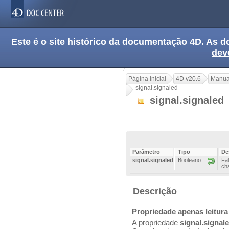
Este é o site histórico da documentação 4D. As
dev
Página Inicial
4D v20.6
Manua
signal.signaled
signal.signaled
Parâmetro
Tipo
De
signal.signaled
Booleano
Fal
ch
Descrição
Propriedade apenas leitura
A propriedade
signal.signal