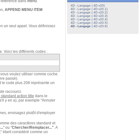
a référence dans
menu.
4D - Langage ( 4D v20)
4D - Langage ( 4D v20.1)
on,
APPEND MENU ITEM
4D - Langage ( 4D v20.2)
4D - Langage ( 4D v20.3)
4D - Langage ( 4D v20.4)
4D - Langage ( 4D v20.5)
n un seul appel. Vous définissez
4D - Langage
( 4D v20.6)
re. Voici les différents codes :
e vous voulez utiliser comme coche.
ère passé).
nt le code plus 208 représente un
 de raccourci.
 standard action title
dans le
s'il y en a), par exemple "Annuler
gnes, envisagez plutôt d'employer
 comme des caractères standard et
..
" ou "
Chercher/Remplacer..."
. A
";" étant considéré comme un