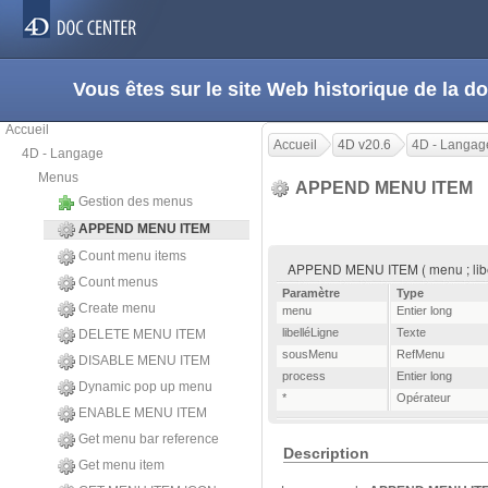
Vous êtes sur le site Web historique de la
Accueil
Accueil
4D v20.6
4D - Langag
4D - Langage
Menus
APPEND MENU ITEM
Gestion des menus
APPEND MENU ITEM
Count menu items
APPEND MENU ITEM ( menu ; libell
Count menus
Paramètre
Type
Create menu
menu
Entier long
libelléLigne
Texte
DELETE MENU ITEM
sousMenu
RefMenu
DISABLE MENU ITEM
process
Entier long
Dynamic pop up menu
*
Opérateur
ENABLE MENU ITEM
Get menu bar reference
Description
Get menu item