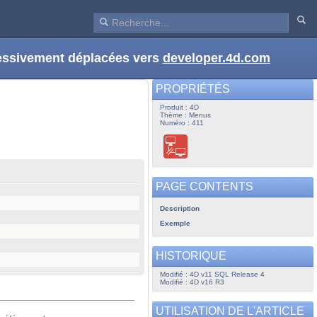
ressivement déplacées vers
developer.4d.com
PROPRIÉTÉS
Produit : 4D
Thème : Menus
Numéro : 411
PAGE CONTENTS
Description
Exemple
HISTORIQUE
Modifié : 4D v11 SQL Release 4
Modifié : 4D v16 R3
UTILISATION DE L'ARTICLE