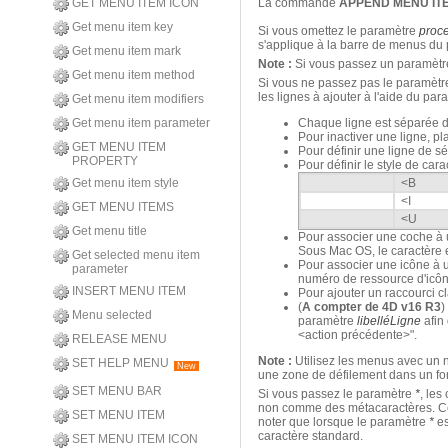
GET MENU ITEM ICON
La commande
APPEND MENU IT
Get menu item key
Si vous omettez le paramètre
proc
s'applique à la barre de menus du
Get menu item mark
Note :
Si vous passez un paramèt
Get menu item method
Si vous ne passez pas le paramèt
les lignes à ajouter à l'aide du pa
Get menu item modifiers
Get menu item parameter
Chaque ligne est séparée de
Pour inactiver une ligne, p
GET MENU ITEM
Pour définir une ligne de sé
PROPERTY
Pour définir le style de car
Get menu item style
<B
<I
GET MENU ITEMS
<U
Get menu title
Pour associer une coche à u
Sous Mac OS, le caractère e
Get selected menu item
Pour associer une icône à u
parameter
numéro de ressource d'icô
INSERT MENU ITEM
Pour ajouter un raccourci cl
(
A compter de 4D v16 R3
)
Menu selected
paramètre
libelléLigne
afin 
<action précédente>".
RELEASE MENU
Note :
Utilisez les menus avec un n
SET HELP MENU
New
une zone de défilement dans un fo
SET MENU BAR
Si vous passez le paramètre
*
, les
non comme des métacaractères. Ce p
SET MENU ITEM
noter que lorsque le paramètre
*
es
caractère standard.
SET MENU ITEM ICON