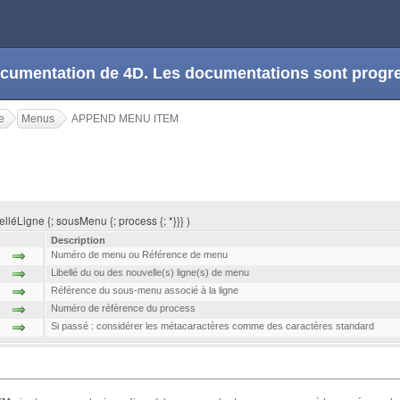
 documentation de 4D. Les documentations sont prog
e
Menus
APPEND MENU ITEM
éLigne {; sousMenu {; process {; *}}} )
Description
Numéro de menu ou Référence de menu
Libellé du ou des nouvelle(s) ligne(s) de menu
Référence du sous-menu associé à la ligne
Numéro de référence du process
Si passé : considérer les métacaractères comme des caractères standard