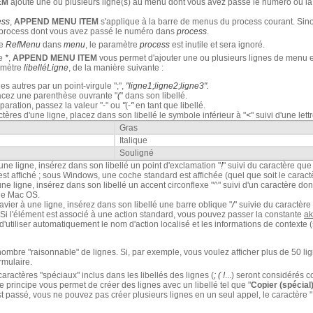
EM
ajoute une ou plusieurs ligne(s) au menu dont vous avez passé le numéro ou l
ess
,
APPEND MENU ITEM
s'applique à la barre de menus du process courant. Sin
 process dont vous avez passé le numéro dans
process
.
re
RefMenu
dans
menu
, le paramètre
process
est inutile et sera ignoré.
re
*
,
APPEND MENU ITEM
vous permet d'ajouter une ou plusieurs lignes de menu e
ramètre
libelléLigne
, de la manière suivante :
s autres par un point-virgule ";",
"ligne1;ligne2;ligne3".
lacez une parenthèse ouvrante "
(
" dans son libellé.
paration, passez la valeur "-" ou
"
(-
"
en tant que libellé.
actères d'une ligne, placez dans son libellé le symbole inférieur à "
<
" suivi d'une lett
Gras
Italique
Souligné
ne ligne, insérez dans son libellé un point d'exclamation "
!
" suivi du caractère qu
st affiché ; sous Windows, une coche standard est affichée (quel que soit le caract
ne ligne, insérez dans son libellé un accent circonflexe "^" suivi d'un caractère do
ne Mac OS.
avier à une ligne, insérez dans son libellé une barre oblique "
/
" suivie du caractère
 Si l'élément est associé à une action standard, vous pouvez passer la constante
ak
d'utiliser automatiquement le nom d'action localisé et les informations de contexte (
ombre "raisonnable" de lignes. Si, par exemple, vous voulez afficher plus de 50 li
rmulaire.
 caractères "spéciaux" inclus dans les libellés des lignes (
; ( !
...) seront considérés
rincipe vous permet de créer des lignes avec un libellé tel que "
Copier (spécial).
t passé, vous ne pouvez pas créer plusieurs lignes en un seul appel, le caractère 