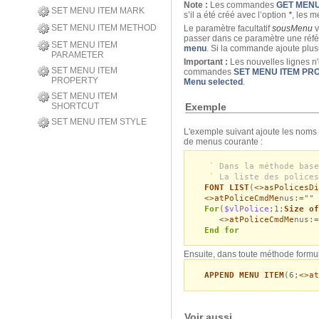
Note :
Les commandes
GET MENU
SET MENU ITEM MARK
s’il a été créé avec l’option
*
, les m
SET MENU ITEM METHOD
Le paramètre facultatif
sousMenu
v
passer dans ce paramètre une réf
SET MENU ITEM
menu
. Si la commande ajoute plus
PARAMETER
Important :
Les nouvelles lignes n
SET MENU ITEM
commandes
SET MENU ITEM PR
PROPERTY
Menu selected
.
SET MENU ITEM
Exemple
SHORTCUT
SET MENU ITEM STYLE
L'exemple suivant ajoute les noms
de menus courante :
` Dans la méthode base
` La liste des polices
FONT LIST
(
<>asPolicesDi
<>atPoliceCmdMe
nus:=""
For
(
$vlPolice
;1;
Size of
<>atPoliceCmdMe
nus:=
End for
Ensuite, dans toute méthode formula
APPEND MENU ITEM
(6;
<>at
Voir aussi