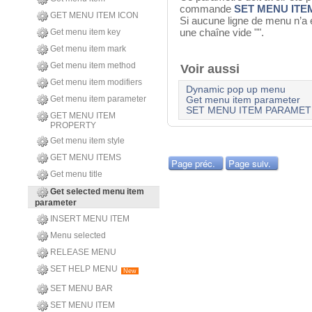
commande
SET MENU IT
GET MENU ITEM ICON
Si aucune ligne de menu n’a
une chaîne vide "".
Get menu item key
Get menu item mark
Get menu item method
Voir aussi
Get menu item modifiers
Dynamic pop up menu
Get menu item parameter
Get menu item parameter
SET MENU ITEM PARAME
GET MENU ITEM
PROPERTY
Get menu item style
GET MENU ITEMS
Page préc.
Page suiv.
Get menu title
Get selected menu item
parameter
INSERT MENU ITEM
Menu selected
RELEASE MENU
SET HELP MENU
New
SET MENU BAR
SET MENU ITEM