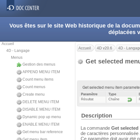
Vous êtes sur le site Web historique de la doc
déplacées 
Accueil
Accueil
4D v20.6
4D - Langag
4D - Langage
Menus
Get selected men
Gestion des menus
APPEND MENU ITEM
Count menu items
Get selected menu item parameter
Count menus
Create menu
Paramètre
Type
Résultat
Chaîne
DELETE MENU ITEM
DISABLE MENU ITEM
Description
Dynamic pop up menu
ENABLE MENU ITEM
La commande
Get selected
Get menu bar reference
de caractères personnalisée 
Ce paramètre doit avoir été pr
Get menu item