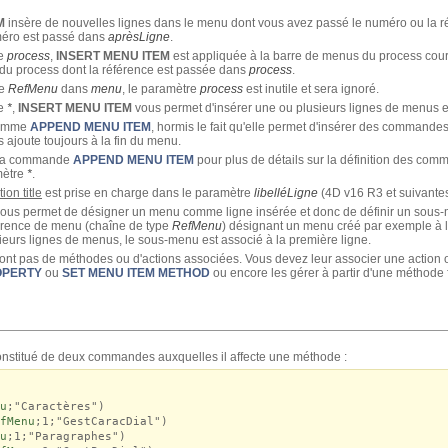
M
insère de nouvelles lignes dans le menu dont vous avez passé le numéro ou la 
méro est passé dans
aprèsLigne
.
re
process
,
INSERT MENU ITEM
est appliquée à la barre de menus du process cour
 du process dont la référence est passée dans
process
.
re
RefMenu
dans
menu
, le paramètre
process
est inutile et sera ignoré.
re
*
,
INSERT MENU ITEM
vous permet d'insérer une ou plusieurs lignes de menus e
comme
APPEND MENU ITEM
, hormis le fait qu'elle permet d'insérer des command
s ajoute toujours à la fin du menu.
e la commande
APPEND MENU ITEM
pour plus de détails sur la définition des c
mètre
*
.
ion title
est prise en charge dans le paramètre
libelléLigne
(4D v16 R3 et suivantes
ous permet de désigner un menu comme ligne insérée et donc de définir un sous
érence de menu (chaîne de type
RefMenu
) désignant un menu créé par exemple à
ieurs lignes de menus, le sous-menu est associé à la première ligne.
'ont pas de méthodes ou d'actions associées. Vous devez leur associer une action 
OPERTY
ou
SET MENU ITEM METHOD
ou encore les gérer à partir d'une méthode fo
nstitué de deux commandes auxquelles il affecte une méthode :
u
;"Caractères")
fMenu
;1;"GestCaracDial")
u
;1;"Paragraphes")