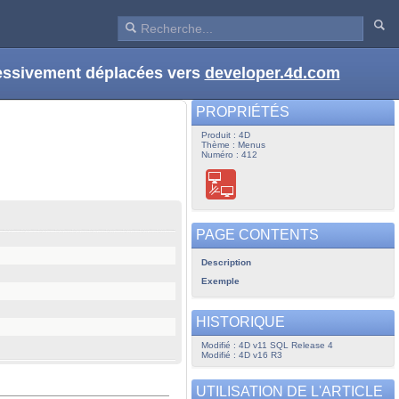
ressivement déplacées vers
developer.4d.com
PROPRIÉTÉS
Produit : 4D
Thème : Menus
Numéro : 412
PAGE CONTENTS
Description
Exemple
HISTORIQUE
Modifié : 4D v11 SQL Release 4
Modifié : 4D v16 R3
UTILISATION DE L'ARTICLE