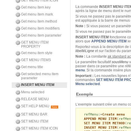
GET MENU ITEM ICON
La commande
INSERT MENU ITE
Get menu item key
après la ligne de menu dont le nu
Get menu item mark
Si vous ne passez pas le paramèt
est appliquée à la barre de menus
Get menu item method
Note :
Si vous passez un paramèt
Get menu item modifiers
Si vous ne passez pas le paramèt
Get menu item parameter
INSERT MENU ITEM
fonctionne 
alors que
APPEND MENU ITEM
le
GET MENU ITEM
PROPERTY
Reportez-vous à la description d
libelléLigne
et sur l'action du para
Get menu item style
Note :
La constante
ak standard act
GET MENU ITEMS
Le paramètre facultatif
sousMenu
v
passer dans ce paramètre une réf
Get menu title
menu
. Si la commande insère plus
Get selected menu item
Important :
Les nouvelles lignes n
parameter
commandes
SET MENU ITEM PR
Menu selected
.
INSERT MENU ITEM
Menu selected
Exemple
RELEASE MENU
L’exemple suivant crée un menu co
SET HELP MENU
New
SET MENU BAR
refMenu
:=
Create menu
APPEND MENU ITEM
(
refMen
SET MENU ITEM
SET MENU ITEM METHOD
(
re
INSERT MENU ITEM
(
refMen
SET MENU ITEM ICON