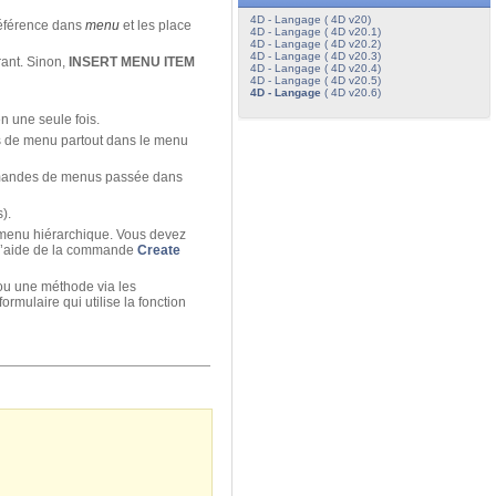
4D - Langage ( 4D v20)
référence dans
menu
et les place
4D - Langage ( 4D v20.1)
4D - Langage ( 4D v20.2)
4D - Langage ( 4D v20.3)
ant. Sinon,
INSERT MENU ITEM
4D - Langage ( 4D v20.4)
4D - Langage ( 4D v20.5)
4D - Langage
( 4D v20.6)
n une seule fois.
es de menu partout dans le menu
ommandes de menus passée dans
).
-menu hiérarchique. Vous devez
 l’aide de la commande
Create
ou une méthode via les
rmulaire qui utilise la fonction