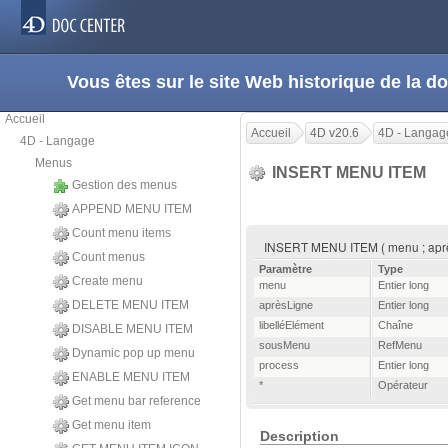
Vous êtes sur le site Web historique de la
Accueil
Accueil
4D v20.6
4D - Langag
4D - Langage
Menus
INSERT MENU ITEM
Gestion des menus
APPEND MENU ITEM
Count menu items
INSERT MENU ITEM ( menu ; aprèsL
Count menus
Paramètre
Type
Create menu
menu
Entier long
DELETE MENU ITEM
aprèsLigne
Entier long
libelléElément
Chaîne
DISABLE MENU ITEM
sousMenu
RefMenu
Dynamic pop up menu
process
Entier long
ENABLE MENU ITEM
*
Opérateur
Get menu bar reference
Get menu item
Description