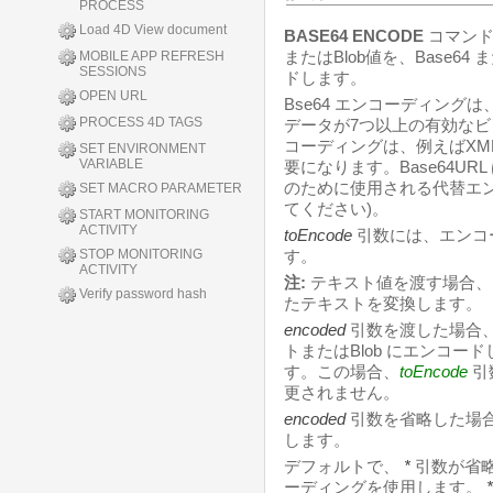
PROCESS
Load 4D View document
BASE64 ENCODE
コマンド
またはBlob値を、Base64
MOBILE APP REFRESH
SESSIONS
ドします。
OPEN URL
Bse64 エンコーディングは
PROCESS 4D TAGS
データが7つ以上の有効な
コーディングは、例えばXML
SET ENVIRONMENT
VARIABLE
要になります。Base64UR
のために使用される代替エン
SET MACRO PARAMETER
てください)。
START MONITORING
ACTIVITY
toEncode
引数には、エンコー
STOP MONITORING
す。
ACTIVITY
注:
テキスト値を渡す場合、コ
Verify password hash
たテキストを変換します。
encoded
引数を渡した場合
トまたはBlob にエンコ
す。この場合、
toEncode
引
更されません。
encoded
引数を省略した場
します。
デフォルトで、
*
引数が省略
ーディングを使用します。
*