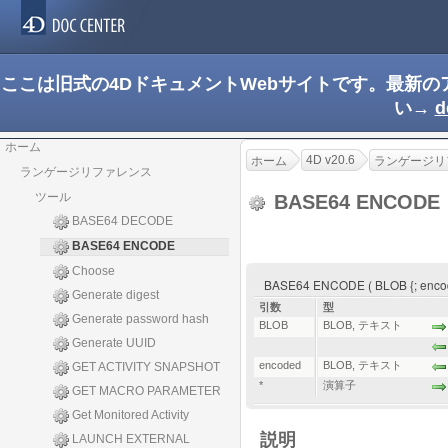
ここは旧式の4DドキュメントWebサイトです。最新
い→
d
ホーム
4D v20.6
ホーム
ランゲージリ
ランゲージリファレンス
ツール
BASE64 ENCODE
BASE64 DECODE
BASE64 ENCODE
Choose
BASE64 ENCODE ( BLOB {; encode
Generate digest
引数
型
Generate password hash
BLOB
BLOB
,
テキスト
Generate UUID
encoded
BLOB
,
テキスト
GET ACTIVITY SNAPSHOT
*
演算子
GET MACRO PARAMETER
Get Monitored Activity
説明
LAUNCH EXTERNAL