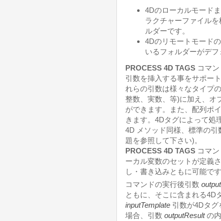
4Dのローカルモードまた
ラクチャーファイルを
ルダーです。
4Dのリモートモード
いるフォルダーがデフ
PROCESS 4D TAGS
コマン
引数を挿入する事をサポー
れらの引数は様々なタイプの
整数、実数、等)に加え、オ
ができます。また、配列ポ
きます。4Dタグによって処
4D メソッド同様、標準の引数
題を参照して下さい)。
PROCESS 4D TAGS
コマン
ーカル変数のセットが定義
し・書き込みともに可能で
コマンドの実行後引数
outpu
ともに、そこに含まれる4D
inputTemplate
引数が4Dタ
場合、引数
outputResult
の内