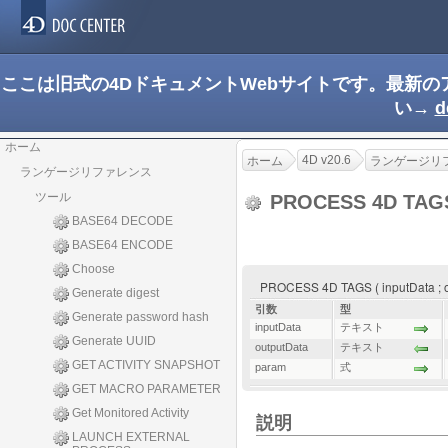
ここは旧式の4DドキュメントWebサイトです。最新
い→
d
ホーム
4D v20.6
ホーム
ランゲージリ
ランゲージリファレンス
ツール
PROCESS 4D TA
BASE64 DECODE
BASE64 ENCODE
Choose
PROCESS 4D TAGS ( inputData ; out
Generate digest
引数
型
Generate password hash
inputData
テキスト
Generate UUID
outputData
テキスト
GET ACTIVITY SNAPSHOT
param
式
GET MACRO PARAMETER
Get Monitored Activity
説明
LAUNCH EXTERNAL