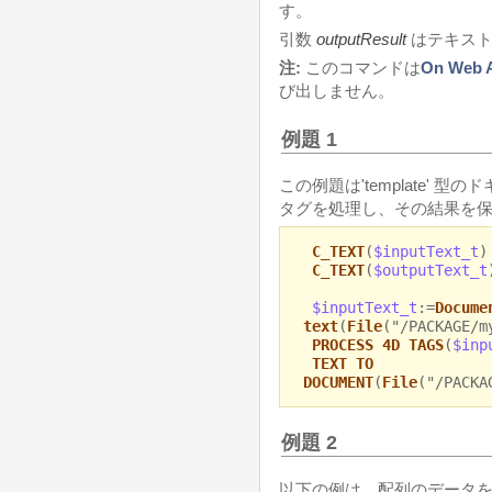
す。
引数
outputResult
はテキスト
注:
このコマンドは
On Web
び出しません。
例題 1
この例題は'template'
タグを処理し、その結果を保
C_TEXT
(
$inputText_t
)
C_TEXT
(
$outputText_t
$inputText_t
:=
Docume
text
(
File
("/PACKAGE/m
PROCESS 4D TAGS
(
$inp
TEXT TO
DOCUMENT
(
File
("/PACKA
例題 2
以下の例は、配列のデータを