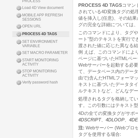
PROCESS
PROCESS 4D TAGS
コマン
Load 4D View document
されている4D変換タグの処
MOBILE APP REFRESH
値を挿入し(任意)、その結果
SESSIONS
グの完全な詳細については
OPEN URL
このコマンドにより、タグや
PROCESS 4D TAGS
ート"型のテキストを実行で
SET ENVIRONMENT
渡された値に応じた異なる
VARIABLE
例 えば、このコマンドによ
SET MACRO PARAMETER
ページに基づいたHTMLペー
START MONITORING
ACTIVITY
Webサーバーを起動する必
て、データベース内のデータへの
STOP MONITORING
ACTIVITY
由で)含んだHTMLフォー
Verify password hash
キストに基づいたデータタイ
ルテキストなど、どんなデ
処理されるタグを格納して
す。この引数にはテキスト
4Dの全ての変換タグがサポー
4DSCRIPT
、
4DLOOP
、
4DE
注:
Webサーバー (Webプ
タグを使用する場合: