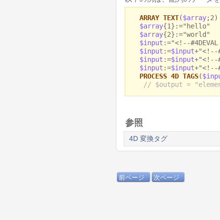
ARRAY TEXT
(
$array
;2)
$array
{1}:="hello"
$array
{2}:="world"
$input
:="<!--#4DEVAL
$input
:=
$input
+"<!--
$input
:=
$input
+"<!--
$input
:=
$input
+"<!--
PROCESS 4D TAGS
(
$inp
// $output = "eleme
参照
4D 変換タグ
前ページ
次ページ