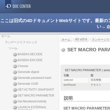
ここは旧式の4DドキュメントWebサイトです。最新
い→
d
ホーム
4D v20.6
ホーム
ランゲージリ
ランゲージリファレンス
ツール
SET MACRO PAR
BASE64 DECODE
BASE64 ENCODE
Choose
SET MACRO PARAMETER ( selecto
Generate digest
引数
型
Generate password hash
selector
倍長整数
Generate UUID
textParam
テキスト
GET ACTIVITY SNAPSHOT
GET MACRO PARAMETER
説明
Get Monitored Activity
LAUNCH EXTERNAL
SET MACRO PARAMETER