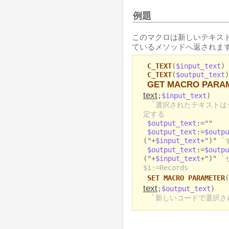
例題
このマクロは新しいテキス
ているメソッドへ返されま
C_TEXT
(
$input_text
)
C_TEXT
(
$output_text
)
GET MACRO PARA
text
;
$input_text
)
`選択されたテキストはテー
定する
$output_text
:=""
$output_text
:=
$outpu
("+
$input_text
+")"
`
$output_text
:=
$outpu
("+
$input_text
+")"
`
$i:=Records
SET MACRO PARAMETER
(
text
;
$output_text
)
`新しいコードで選択さ