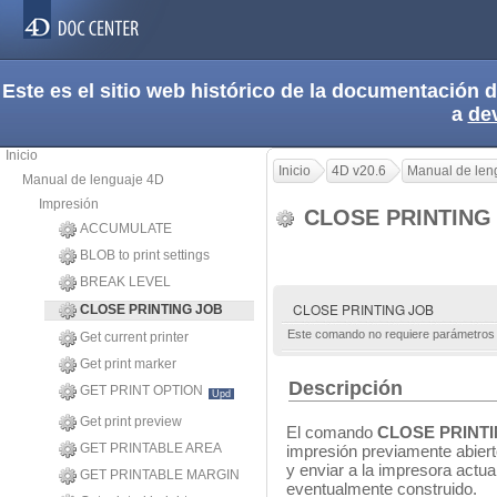
Este es el sitio web histórico de la documentación
a
de
Inicio
Inicio
4D v20.6
Manual de len
Manual de lenguaje 4D
Impresión
CLOSE PRINTING
ACCUMULATE
BLOB to print settings
BREAK LEVEL
CLOSE PRINTING JOB
CLOSE PRINTING JOB
Este comando no requiere parámetros
Get current printer
Get print marker
Descripción
GET PRINT OPTION
Upd
Get print preview
El comando
CLOSE PRINT
GET PRINTABLE AREA
impresión previamente abier
y enviar a la impresora actu
GET PRINTABLE MARGIN
eventualmente construido.