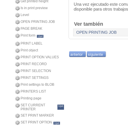
Get printed height
Una vez ejecutado este com
Is in print preview
disponible para otros trabajo
Level
OPEN PRINTING JOB
Ver también
PAGE BREAK
OPEN PRINTING JOB
Print form
Upd
PRINT LABEL
Print object
anterior
siguiente
PRINT OPTION VALUES
PRINT RECORD
PRINT SELECTION
PRINT SETTINGS
Print settings to BLOB
PRINTERS LIST
Printing page
SET CURRENT
Upd
PRINTER
SET PRINT MARKER
SET PRINT OPTION
Upd