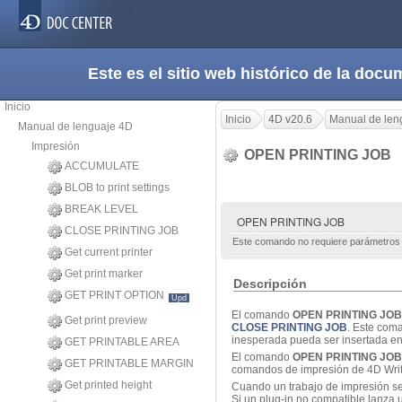
Este es el sitio web histórico de la do
Inicio
Inicio
4D v20.6
Manual de len
Manual de lenguaje 4D
Impresión
OPEN PRINTING JOB
ACCUMULATE
BLOB to print settings
BREAK LEVEL
OPEN PRINTING JOB
CLOSE PRINTING JOB
Este comando no requiere parámetros
Get current printer
Get print marker
Descripción
GET PRINT OPTION
Upd
El comando
OPEN PRINTING JOB
Get print preview
CLOSE PRINTING JOB
. Este coma
inesperada pueda ser insertada en
GET PRINTABLE AREA
El comando
OPEN PRINTING JOB
GET PRINTABLE MARGIN
comandos de impresión de 4D Writ
Get printed height
Cuando un trabajo de impresión se
Si un plug-in no compatible lanza 