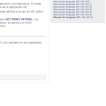
Manual de lenguaje 4D ( 4D v20)
presión a la impresora. Si omite
Manual de lenguaje 4D ( 4D v20.1)
Manual de lenguaje 4D ( 4D v20.2)
 de la aplicación 4D.
Manual de lenguaje 4D ( 4D v20.3)
uede abrirse a la vez en 4D, todos
Manual de lenguaje 4D ( 4D v20.4)
Manual de lenguaje 4D ( 4D v20.5)
Manual de lenguaje 4D
( 4D v20.6)
andos
SET PRINT OPTION
). Los
trario, se genera un error
ión).
r 0, por ejemplo en los siguientes