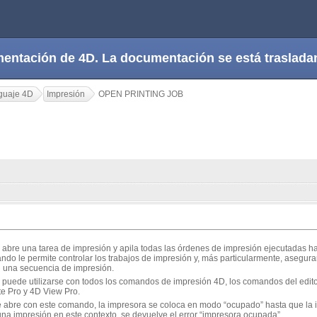
cumentación de 4D. La documentación se está trasla
guaje 4D
Impresión
OPEN PRINTING JOB
abre una tarea de impresión y apila todas las órdenes de impresión ejecutadas h
ndo le permite controlar los trabajos de impresión y, más particularmente, asegur
 una secuencia de impresión.
puede utilizarse con todos los comandos de impresión 4D, los comandos del editor
e Pro y 4D View Pro.
 abre con este comando, la impresora se coloca en modo “ocupado” hasta que la i
una impresión en este contexto, se devuelve el error “impresora ocupada”.