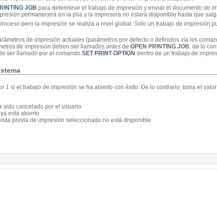
RINTING JOB
para determinar el trabajo de impresión y enviar el documento de im
resión permanecerá en la pila y la impresora no estará disponible hasta que salga
 proceso pero la impresión se realiza a nivel global. Solo un trabajo de impresión p
parámetros de impresión actuales (parámetros por defecto o definidos vía los com
etros de impresión deben ser llamados antes de
OPEN PRINTING JOB
, de lo con
e ser llamado por el comando
SET PRINT OPTION
dentro de un trabajo de impres
sistema
r 1 si el trabajo de impresión se ha abierto con éxito. De lo contrario, toma el valo
ha sido cancelado por el usuario
 ya está abierto
vista previa de impresión seleccionado no está disponible