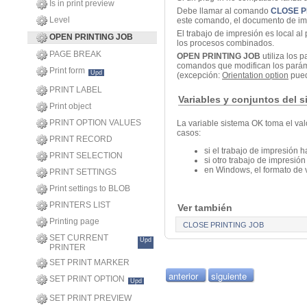
Is in print preview
Debe llamar al comando
CLOSE P
Level
este comando, el documento de imp
El trabajo de impresión es local al
OPEN PRINTING JOB
los procesos combinados.
PAGE BREAK
OPEN PRINTING JOB
utiliza los 
comandos que modifican los parám
Print form
Upd
(excepción:
Orientation option
pued
PRINT LABEL
Variables y conjuntos del 
Print object
PRINT OPTION VALUES
La variable sistema OK toma el valo
casos:
PRINT RECORD
si el trabajo de impresión 
PRINT SELECTION
si otro trabajo de impresión
en Windows, el formato de 
PRINT SETTINGS
Print settings to BLOB
PRINTERS LIST
Ver también
Printing page
CLOSE PRINTING JOB
SET CURRENT
Upd
PRINTER
SET PRINT MARKER
anterior
siguiente
SET PRINT OPTION
Upd
SET PRINT PREVIEW