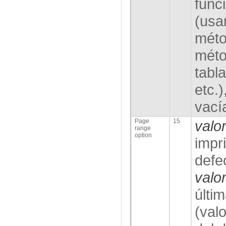
func
(usa
méto
méto
tabla
etc.
vací
Page
15
valo
range
option
impri
defe
valo
últi
(valo