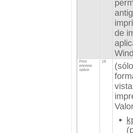
permi
anti
impr
de i
apli
Win
Print
18
(sól
preview
option
forma
vist
impr
Valo
k
(