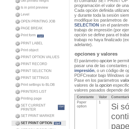
El comando SET PRINT OPTIO
Get printed height
programación el valor de una
Is in print preview
Cada opción definida utiliza
Level
y durante toda la sesión sie
modifique los parámetros de 
OPEN PRINTING JOB
SELECTION
sin el parámet
PAGE BREAK
trabajo de impresión (por ej
opción se define para el trab
Print form
Upd
trabajo no haya finalizado (
PRINT LABEL
adelante).
Print object
opciones y valores
PRINT OPTION VALUES
El parámetro
opcion
le permit
PRINT RECORD
pasar una de las constantes 
impresión
, o un código de op
PRINT SELECTION
PDFCreator bajo Windows ún
PRINT SETTINGS
Pase en los parámetros
valo
Print settings to BLOB
valores de la
opcion
especifi
valores pasados depende del 
PRINTERS LIST
Constante
Valor
Comentari
Printing page
Paper
1
Si só
SET CURRENT
option
Upd
PRINTER
cont
SET PRINT MARKER
SET PRINT OPTION
papel
Upd