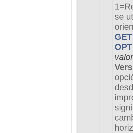
1=
Re
se ut
orie
GET
OPT
valo
Vers
opci
des
impr
signi
camb
hori