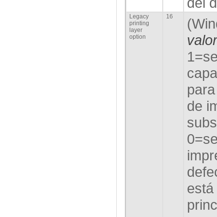
del 
Legacy
16
(Win
printing
layer
valo
option
1=se
capa
para
de i
subs
0=se
impr
defe
e
stá
prin