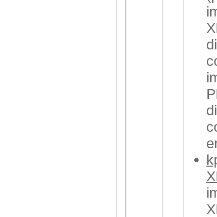
i
X
d
c
i
P
d
c
e
k
X
i
X