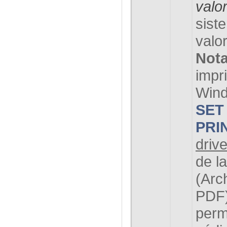
valo
sist
valor
Not
impr
Wind
SET
PRI
drive
de l
(Arc
PDF).
perm