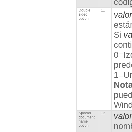
códi
Double
11
valo
sided
option
está
Si
va
cont
0=Iz
pred
1=U
Not
pued
Win
Spooler
12
valo
document
name
nomb
option