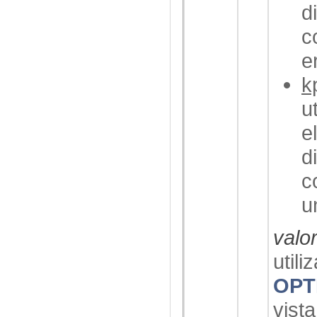
d
c
e
k
u
e
d
c
u
valo
utili
OPT
vist