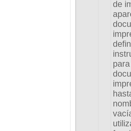
de i
apar
docu
impr
defi
instr
para
docu
impr
hast
nomb
vací
utili