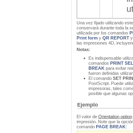
u
Una vez fijado utilizando es
conservará durante toda la se
utilizada por los comandos
P
Print form
y
QR REPORT
las impresiones 4D, incluye
Notas:
Es indispensable utiliz
comandos
PRINT SE
BREAK
para evitar re
fueron definidas utili
El comando
SET PRI
PostScript.
Puede utili
impresoras
, tales co
posible
que algunas op
Ejemplo
El valor de
Orientation option
impresión. Note que la opció
comando
PAGE BREAK
: