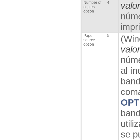
Number of
4
valo
copies
option
núme
impri
Paper
5
(
Win
source
option
valo
núme
al
ín
band
com
OPT
band
utiliz
se p