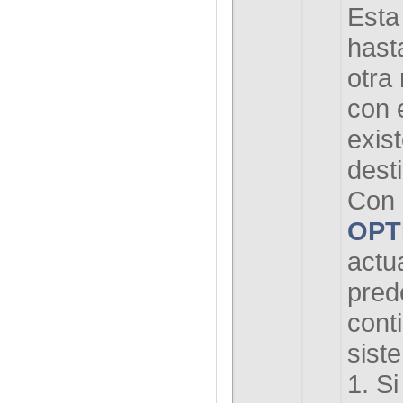
Esta 
hast
otra 
con 
exist
desti
Con
OPT
actua
pred
conti
sist
1. Si