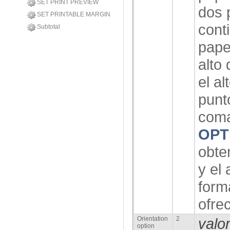
SET PRINT PREVIEW
dos 
SET PRINTABLE MARGIN
cont
Subtotal
pape
alto 
el a
punto
com
OPT
obte
y el
form
ofre
Orientation
2
valo
option