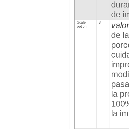
dura
de i
Scale
3
valo
option
de l
porc
cuid
impr
modif
pasa
la pr
100%
la i