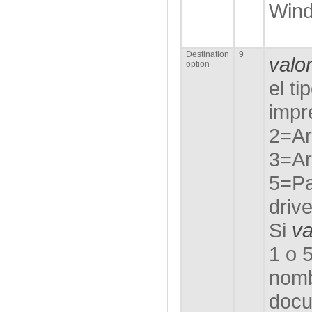
Win
Destination
9
valo
option
el ti
impr
2=Ar
3=Ar
5=Pa
driv
Si
va
1 o 
nomb
docu