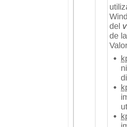
util
Wind
del
v
de la
Valo
k
n
d
k
i
u
k
i