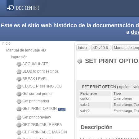
Este es el sitio web histórico de la documentación
a
de
Inicio
Inicio
4D v20.6
Manual de len
Manual de lenguaje 4D
Impresión
SET PRINT OPTI
ACCUMULATE
BLOB to print settings
BREAK LEVEL
SET PRINT OPTION ( opcion ; valor
CLOSE PRINTING JOB
Get current printer
Parámetro
Tipo
opcion
Entero largo
Get print marker
valor1
Entero largo
,
Tex
GET PRINT OPTION
Upd
valor2
Entero largo
,
Tex
Get print preview
GET PRINTABLE AREA
Descripción
GET PRINTABLE MARGIN