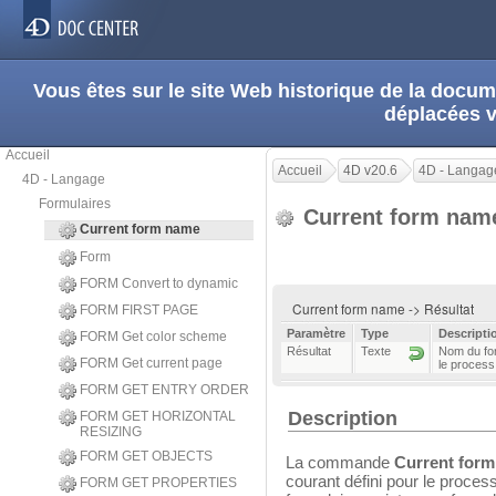
Vous êtes sur le site Web historique de la doc
déplacées 
Accueil
Accueil
4D v20.6
4D - Langag
4D - Langage
Formulaires
Current form na
Current form name
Form
FORM Convert to dynamic
Current form name -> Résultat
FORM FIRST PAGE
Paramètre
Type
Descripti
FORM Get color scheme
Résultat
Texte
Nom du for
FORM Get current page
le process
FORM GET ENTRY ORDER
Description
FORM GET HORIZONTAL
RESIZING
FORM GET OBJECTS
La commande
Current for
courant défini pour le proces
FORM GET PROPERTIES