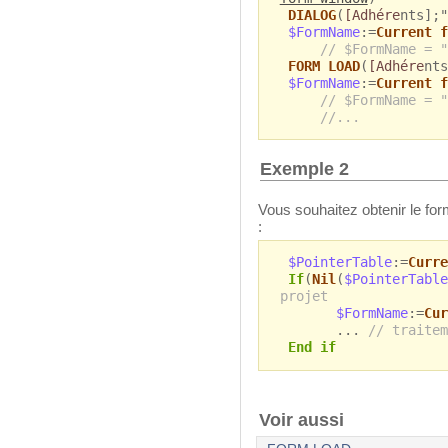
DIALOG
(
[Adhére
nts];"
$FormName
:=
Current f
// $FormName = "
FORM LOAD
(
[Adhére
nts
$FormName
:=
Current f
// $FormName = "
//...
Exemple 2
Vous souhaitez obtenir le form
:
$PointerTable
:=
Curre
If
(
Nil
(
$PointerTable
projet
$FormName
:=
Cur
...
// traitem
End if
Voir aussi