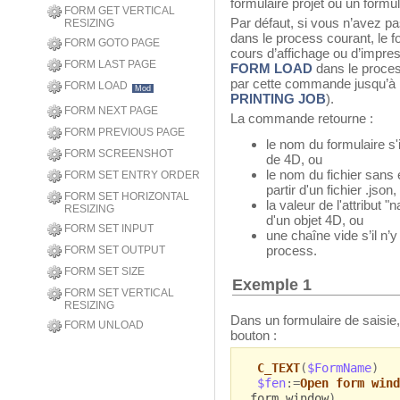
formulaire projet ou un formul
FORM GET VERTICAL
Par défaut, si vous n’avez 
RESIZING
dans le process courant, le f
FORM GOTO PAGE
cours d’affichage ou d’impr
FORM LAST PAGE
FORM LOAD
dans le process
par cette commande jusqu’à 
FORM LOAD
Mod
PRINTING JOB
).
FORM NEXT PAGE
La commande retourne :
FORM PREVIOUS PAGE
le nom du formulaire s'i
FORM SCREENSHOT
de 4D, ou
le nom du fichier sans 
FORM SET ENTRY ORDER
partir d'un fichier .json,
FORM SET HORIZONTAL
la valeur de l'attribut "
RESIZING
d'un objet 4D, ou
FORM SET INPUT
une chaîne vide s’il n’y
process.
FORM SET OUTPUT
FORM SET SIZE
Exemple 1
FORM SET VERTICAL
RESIZING
Dans un formulaire de saisie
FORM UNLOAD
bouton :
C_TEXT
(
$FormName
)
$fen
:=
Open form wind
form window
)