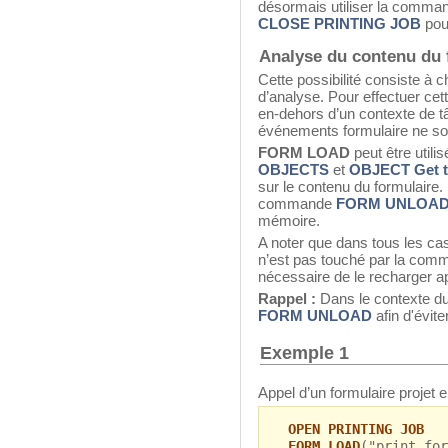
désormais utiliser la comm
CLOSE PRINTING JOB
pour
Analyse du contenu du 
Cette possibilité consiste à 
d’analyse. Pour effectuer cette
en-dehors d’un contexte de t
événements formulaire ne so
FORM LOAD
peut être util
OBJECTS
et
OBJECT Get 
sur le contenu du formulaire. I
commande
FORM UNLOA
mémoire.
A noter que dans tous les cas,
n’est pas touché par la co
nécessaire de le recharger 
Rappel :
Dans le contexte du
FORM UNLOAD
afin d'évit
Exemple 1
Appel d’un formulaire projet 
OPEN PRINTING JOB
FORM LOAD
("print_for