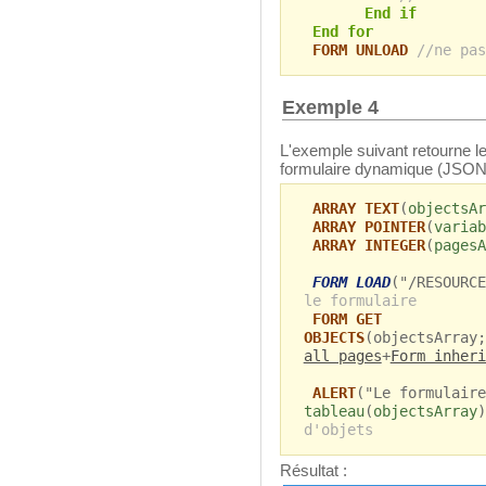
End if
End for
FORM UNLOAD
//ne pas
Exemple 4
L'exemple suivant retourne l
formulaire dynamique (JSON)
ARRAY TEXT
(
objectsAr
ARRAY POINTER
(
variab
ARRAY INTEGER
(
pagesA
FORM LOAD
("/RESOURC
le formulaire
FORM GET
OBJECTS
(objectsArray;
all pages
+
Form inheri
ALERT
("Le formulaire
tableau
(
objectsArray
d'objets
Résultat :