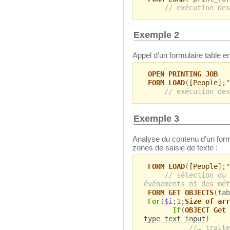
// exécution des
Exemple 2
Appel d’un formulaire table e
OPEN PRINTING JOB
FORM LOAD
(
[People]
;"
// exécution des
Exemple 3
Analyse du contenu d’un formu
zones de saisie de texte :
FORM LOAD
(
[People]
;
// sélection du 
événements ni des mét
FORM GET OBJECTS
(tab
For
(
$i
;1;
Size of arr
If
(
OBJECT Get 
type text input
)
//… traite