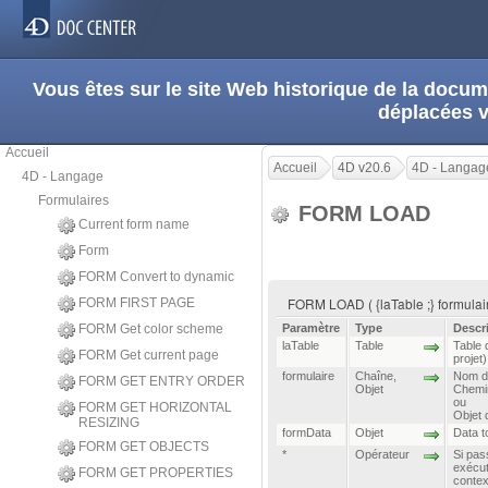
Vous êtes sur le site Web historique de la doc
déplacées 
Accueil
Accueil
4D v20.6
4D - Langag
4D - Langage
Formulaires
FORM LOAD
Current form name
Form
FORM Convert to dynamic
FORM LOAD ( {laTable ;} formulaire
FORM FIRST PAGE
FORM Get color scheme
Paramètre
Type
Descr
laTable
Table
Table 
FORM Get current page
projet)
formulaire
Chaîne
,
Nom du
FORM GET ENTRY ORDER
Objet
Chemin
ou
FORM GET HORIZONTAL
Objet 
RESIZING
formData
Objet
Data t
FORM GET OBJECTS
*
Opérateur
Si pas
exécut
FORM GET PROPERTIES
contex