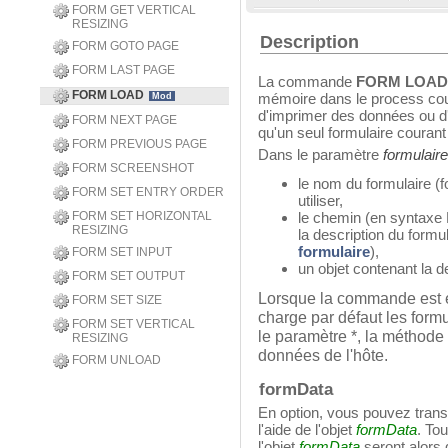
FORM GET VERTICAL
RESIZING
Description
FORM GOTO PAGE
FORM LAST PAGE
La commande
FORM LOAD
FORM LOAD
mémoire dans le process co
Mod
d'imprimer des données ou d'
FORM NEXT PAGE
qu'un seul formulaire courant
FORM PREVIOUS PAGE
Dans le paramètre
formulaire
FORM SCREENSHOT
le nom du formulaire (f
FORM SET ENTRY ORDER
utiliser,
FORM SET HORIZONTAL
le chemin (en syntaxe 
RESIZING
la description du formula
formulaire
),
FORM SET INPUT
un objet contenant la de
FORM SET OUTPUT
Lorsque la commande est e
FORM SET SIZE
charge par défaut les form
FORM SET VERTICAL
le paramètre *, la méthode
RESIZING
données de l'hôte.
FORM UNLOAD
formData
En option, vous pouvez tran
l'aide de l'objet
formData
. To
l'objet
formData
seront alors 