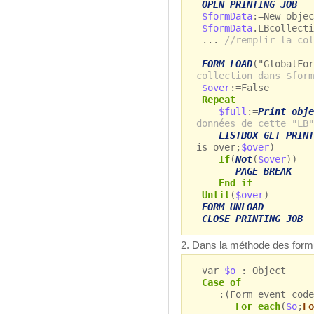
OPEN PRINTING JOB
$formData
:=New objec
$formData
.LBcollecti
...
//remplir la col
FORM LOAD
("GlobalFor
collection dans $form
$over
:=False
Repeat
$full
:=
Print obje
données de cette "LB"
LISTBOX GET PRINT
is over;
$over
)
If
(
Not
(
$over
))
PAGE BREAK
End if
Until
(
$over
)
FORM UNLOAD
CLOSE PRINTING JOB
2. Dans la méthode des formu
var
$o
: Object
Case of
:(Form event code=
For each
(
$o
;
Fo