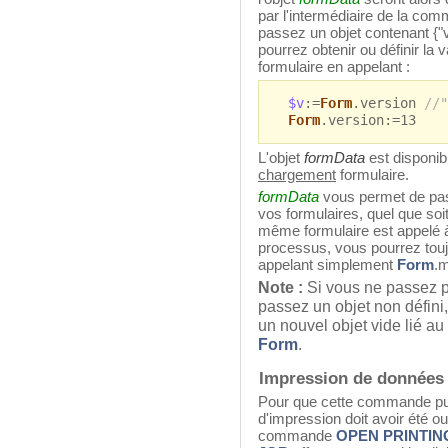
par l'intermédiaire de la c
passez un objet contenant {"
pourrez obtenir ou définir la v
formulaire en appelant :
$v
:=
Form
.version
//"
Form
.version:=13
L'objet
formData
est disponi
chargement
formulaire.
formData
vous permet de pas
vos formulaires, quel que soit 
même formulaire est appelé à
processus, vous pourrez touj
appelant simplement
Form
.m
Note :
Si vous ne passez 
passez un objet non défini
un nouvel objet vide lié au
Form
.
Impression de données
Pour que cette commande pui
d'impression doit avoir été ou
commande
OPEN PRINTIN