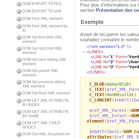
DOM EXPORT TO FILE
Pour plus d'informations sur 
section
Présentation des
DOM EXPORT TO VAR
DOM Find XML element
Exemple
DOM Find XML element by
ID
Avant de récupérer les valeu
DOM Get first child XML
souhaitez connaître le nombre
element
DOM Get last child XML
element
DOM Get next sibling XML
element
DOM Get parent XML
element
DOM Get previous sibling
C_BLOB
(
maVarBlob
)
XML element
C_TEXT
(
$ref_XML_Pare
DOM Get Root XML element
C_TEXT
(
monRésultat
)
C_LONGINT
(
$nbAttribu
DOM GET XML ATTRIBUTE
BY INDEX
$ref_XML_Parent
:=
DOM
DOM GET XML ATTRIBUTE
$ref_XML_Enfant
:=
DOM
BY NAME
element
(
$ref_XML_Pare
DOM GET XML CHILD
NODES
$nbAttributs
:=
DOM Co
DOM Get XML document ref
attributes
(
$ref_XML_E