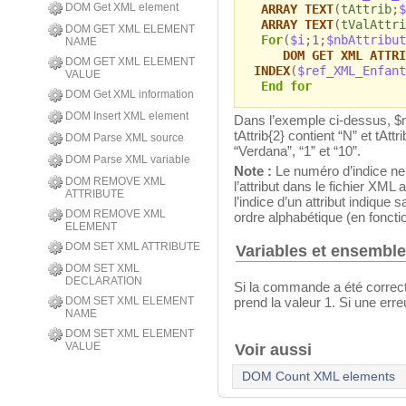
DOM Get XML element
ARRAY TEXT
(
tAttrib
;
$
ARRAY TEXT
(
tValAttri
DOM GET XML ELEMENT
For
(
$i
;1;
$nbAttribut
NAME
DOM GET XML ATTRI
DOM GET XML ELEMENT
INDEX
(
$ref_XML_Enfant
VALUE
End for
DOM Get XML information
DOM Insert XML element
Dans l’exemple ci-dessus, $nbA
tAttrib{2} contient “N” et tAttr
DOM Parse XML source
“Verdana”, “1” et “10”.
DOM Parse XML variable
Note :
Le numéro d’indice ne
DOM REMOVE XML
l’attribut dans le fichier XML
ATTRIBUTE
l’indice d’un attribut indique 
DOM REMOVE XML
ordre alphabétique (en foncti
ELEMENT
DOM SET XML ATTRIBUTE
Variables et ensembl
DOM SET XML
DECLARATION
Si la commande a été correc
DOM SET XML ELEMENT
prend la valeur 1. Si une erreu
NAME
DOM SET XML ELEMENT
VALUE
Voir aussi
DOM Count XML elements