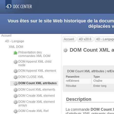
Vous êtes sur le site Web historique de la doc
déplacées 
Accueil
Accueil
4D v20.6
4D - Langag
4D - Langage
XML DOM
DOM Count XML at
Présentation des
commandes XML DOM
DOM Append XML child
node
DOM Count XML attributes ( refEl
DOM Append XML element
DOM CLOSE XML
Paramètre
Type
refElément
Chaîne
DOM Count XML attributes
Résultat
Entier long
DOM Count XML elements
DOM Create XML element
Description
DOM Create XML element
arrays
La commande
DOM Count X
DOM Create XML Ref
d’attributs XML présents da