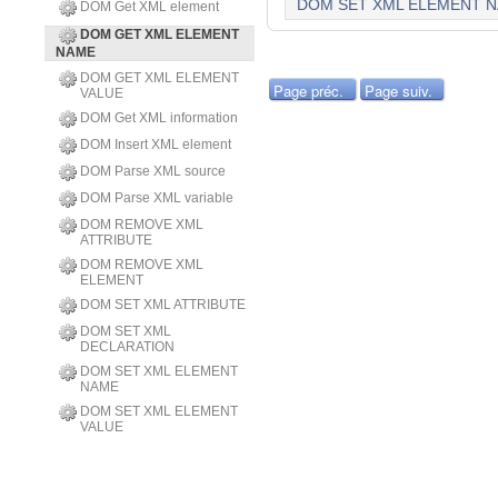
DOM SET XML ELEMENT 
DOM Get XML element
DOM GET XML ELEMENT
NAME
DOM GET XML ELEMENT
Page préc.
Page suiv.
VALUE
DOM Get XML information
DOM Insert XML element
DOM Parse XML source
DOM Parse XML variable
DOM REMOVE XML
ATTRIBUTE
DOM REMOVE XML
ELEMENT
DOM SET XML ATTRIBUTE
DOM SET XML
DECLARATION
DOM SET XML ELEMENT
NAME
DOM SET XML ELEMENT
VALUE