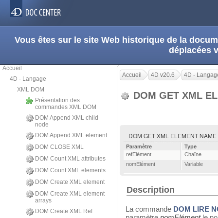
Vous êtes sur le site Web historique de la doc
déplacées 
Accueil
Accueil
4D v20.6
4D - Langag
4D - Langage
XML DOM
DOM GET XML E
Présentation des
commandes XML DOM
DOM Append XML child
node
DOM GET XML ELEMENT NAME ( r
DOM Append XML element
DOM CLOSE XML
Paramètre
Type
refElément
Chaîne
DOM Count XML attributes
nomElément
Variable
DOM Count XML elements
DOM Create XML element
Description
DOM Create XML element
arrays
La commande
DOM LIRE 
DOM Create XML Ref
paramètre
nomElément
le no