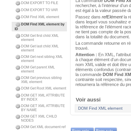
La commande
DOM Find XM
DOM EXPORT TO FILE
rechercher, à l'intérieur d'un
DOM EXPORT TO VAR
est égal à la valeur passée 
Passez dans
refElément
la r
DOM Find XML element
dans lequel vous souhaitez e
DOM Find XML element by
la référence de l'élément rac
ID
ne tient pas compte de la pos
DOM Get first child XML
dans la totalité du document.
element
La commande retourne en rés
DOM Get last child XML
trouvé.
element
Attention :
En XML, l’attribut
DOM Get next sibling XML
à chaque élément d'un document
element
nom XML valide et doit être
DOM Get parent XML
éléments confondus (contrain
element
la commande
DOM Find XML
DOM Get previous sibling
contrainte soit respectée, si
XML element
retournera la référence du p
DOM Get Root XML element
DOM GET XML ATTRIBUTE
Voir aussi
BY INDEX
DOM GET XML ATTRIBUTE
DOM Find XML element
BY NAME
DOM GET XML CHILD
NODES
DOM Get XML document ref
Page préc.
Page suiv.