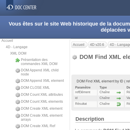
Vous êtes sur le site Web historique de la doc
déplacées 
Accueil
Accueil
4D v20.6
4D - Langag
4D - Langage
XML DOM
DOM Find XML ele
Présentation des
commandes XML DOM
DOM Append XML child
node
DOM Find XML element by ID ( refE
DOM Append XML element
DOM CLOSE XML
Paramètre
Type
De
refElément
Chaîne
Ré
DOM Count XML attributes
id
Chaîne
Va
DOM Count XML elements
Résultat
Chaîne
Ré
DOM Create XML element
DOM Create XML element
Description
arrays
DOM Create XML Ref