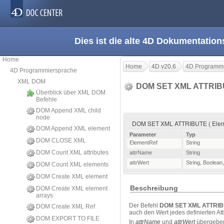
Dies ist die alte 4D Dokumentation
Home
Home
4D v20.6
4D Programmi
4D Programmiersprache
XML DOM
DOM SET XML ATTRI
Überblick über XML DOM
Befehle
DOM Append XML child
node
DOM SET XML ATTRIBUTE ( ElementRe
DOM Append XML element
Parameter
Typ
DOM CLOSE XML
ElementRef
String
DOM Count XML attributes
attrName
String
attrWert
String
,
Boolean
DOM Count XML elements
DOM Create XML element
Beschreibung
DOM Create XML element
arrays
Der Befehl
DOM SET XML ATTRI
DOM Create XML Ref
auch den Wert jedes definierten Att
DOM EXPORT TO FILE
In
attrName
und
attrWert
übergeben 