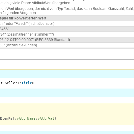
eliebig viele Paare Attribut/Wert übergeben.
en Wert übergeben, der nicht vom Typ Text ist, das kann Boolean, Ganzzahl, Zahl, 
n folgenden Vorgaben:
spiel für konvertierten Wert
hr" oder "Falsch" (nicht übersetzt)
3456"
.34" (Dezimaltrenner ist immer ".")
06-12-04T00:00:00Z" (RFC 3339 Standard)
33" (Anzahl Sekunden)
st Seller</
Title
>
ElemRef;
vAttrName
;
vAttrVal
)