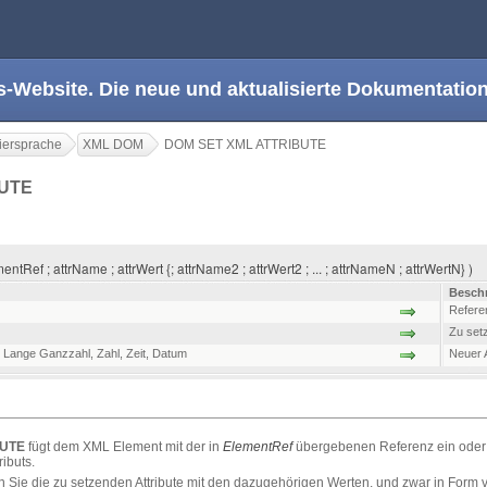
s-Website. Die neue und aktualisierte Dokumentation
ersprache
XML DOM
DOM SET XML ATTRIBUTE
BUTE
f ; attrName ; attrWert {; attrName2 ; attrWert2 ; ... ; attrNameN ; attrWertN} )
Besch
Refere
Zu setz
,
Lange Ganzzahl
,
Zahl
,
Zeit
,
Datum
Neuer A
BUTE
fügt dem XML Element mit der in
ElementRef
übergebenen Referenz ein oder m
ributs.
Sie die zu setzenden Attribute mit den dazugehörigen Werten, und zwar in Form v