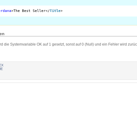
erdana
>The Best Seller</
Title
>
en
rd die Systemvariable OK auf 1 gesetzt, sonst auf 0 (Null) und ein Fehler wird zur
EX
ME