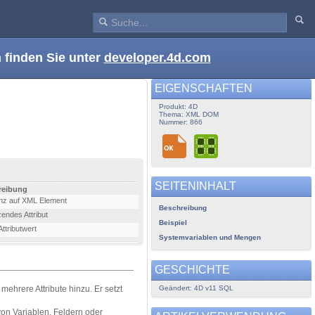
 finden Sie unter
developer.4d.com
EIGENSCHAFTEN
Produkt: 4D
Thema: XML DOM
Nummer: 866
SEITENINHALT
reibung
nz auf XML Element
Beschreibung
endes Attribut
Beispiel
ttributwert
Systemvariablen und Mengen
GESCHICHTE
Geändert: 4D v11 SQL
ehrere Attribute hinzu. Er setzt
on Variablen, Feldern oder