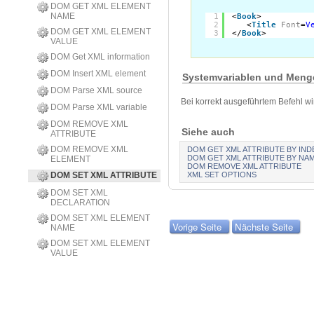
DOM GET XML ELEMENT
NAME
1
<
Book
>
2
<
Title
Font
=
V
DOM GET XML ELEMENT
3
</
Book
>
VALUE
DOM Get XML information
DOM Insert XML element
Systemvariablen und Meng
DOM Parse XML source
Bei korrekt ausgeführtem Befehl wi
DOM Parse XML variable
DOM REMOVE XML
Siehe auch
ATTRIBUTE
DOM REMOVE XML
DOM GET XML ATTRIBUTE BY IND
DOM GET XML ATTRIBUTE BY NA
ELEMENT
DOM REMOVE XML ATTRIBUTE
XML SET OPTIONS
DOM SET XML ATTRIBUTE
DOM SET XML
DECLARATION
DOM SET XML ELEMENT
Vorige Seite
Nächste Seite
NAME
DOM SET XML ELEMENT
VALUE