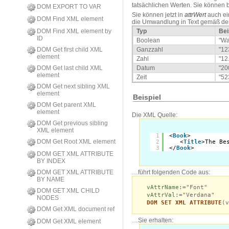
tatsächlichen Werten. Sie können b
DOM EXPORT TO VAR
Sie können jetzt in
attrWert
auch ein
DOM Find XML element
die Umwandlung in Text gemäß de
DOM Find XML element by
Typ
Bei
ID
Boolean
"Wa
DOM Get first child XML
Ganzzahl
"12
element
Zahl
"12
DOM Get last child XML
Datum
"20
element
Zeit
"52
DOM Get next sibling XML
element
Beispiel
DOM Get parent XML
element
Die XML Quelle:
DOM Get previous sibling
XML element
1
<
Book
>
DOM Get Root XML element
2
<
Title
>The Be
3
</
Book
>
DOM GET XML ATTRIBUTE
BY INDEX
…führt folgenden Code aus:
DOM GET XML ATTRIBUTE
BY NAME
vAttrName
:="Font"
DOM GET XML CHILD
vAttrVal
:="Verdana"
NODES
DOM SET XML ATTRIBUTE
(v
DOM Get XML document ref
…Sie erhalten:
DOM Get XML element