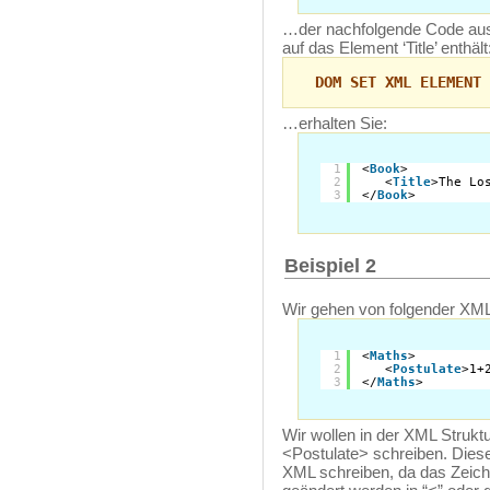
…der nachfolgende Code aus
auf das Element ‘Title’ enthält
DOM SET XML ELEMENT 
…erhalten Sie:
1
<
Book
>
2
<
Title
>The Lo
3
</
Book
>
Beispiel 2
Wir gehen von folgender XML
1
<
Maths
>
2
<
Postulate
>1+
3
</
Maths
>
Wir wollen in der XML Strukt
<Postulate> schreiben. Dieser
XML schreiben, da das Zeiche