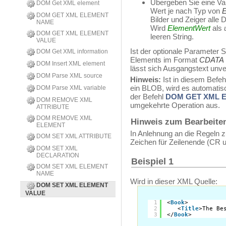
Übergeben Sie eine Var
DOM Get XML element
Wert je nach Typ von
E
DOM GET XML ELEMENT
Bilder und Zeiger alle
NAME
Wird
ElementWert
als
DOM GET XML ELEMENT
leeren String.
VALUE
Ist der optionale Parameter 
DOM Get XML information
Elements im Format
CDATA
DOM Insert XML element
lässt sich Ausgangstext unver
DOM Parse XML source
Hinweis:
Ist in diesem Befeh
ein BLOB, wird es automatisch
DOM Parse XML variable
der Befehl
DOM GET XML 
DOM REMOVE XML
umgekehrte Operation aus.
ATTRIBUTE
DOM REMOVE XML
Hinweis zum Bearbeiten
ELEMENT
In Anlehnung an die Regeln 
DOM SET XML ATTRIBUTE
Zeichen für Zeilenende (CR u
DOM SET XML
DECLARATION
Beispiel 1
DOM SET XML ELEMENT
NAME
Wird in dieser XML Quelle:
DOM SET XML ELEMENT
VALUE
1
<
Book
>
2
<
Title
>The Be
3
</
Book
>