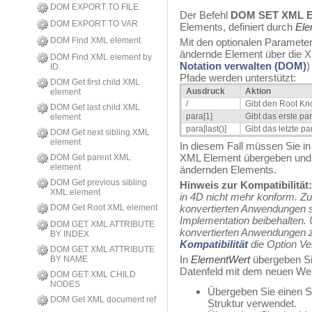
DOM EXPORT TO FILE
Der Befehl
DOM SET XML 
DOM EXPORT TO VAR
Elements, definiert durch
Ele
DOM Find XML element
Mit den optionalen Paramete
ändernde Element über die X
DOM Find XML element by
Notation verwalten (DOM)
)
ID
Pfade werden unterstützt:
DOM Get first child XML
Ausdruck
Aktion
element
/
Gibt den Root Kn
DOM Get last child XML
para[1]
Gibt das erste p
element
para[last()]
Gibt das letzte p
DOM Get next sibling XML
element
In diesem Fall müssen Sie i
XML Element übergeben und
DOM Get parent XML
element
ändernden Elements.
DOM Get previous sibling
Hinweis zur Kompatibilität:
XML element
in 4D nicht mehr konform. Zu
DOM Get Root XML element
konvertierten Anwendungen s
Implementation beibehalten. 
DOM GET XML ATTRIBUTE
konvertierten Anwendungen 
BY INDEX
Kompatibilität
die Option Ve
DOM GET XML ATTRIBUTE
In
ElementWert
übergeben Sie
BY NAME
Datenfeld mit dem neuen We
DOM GET XML CHILD
NODES
Übergeben Sie einen St
DOM Get XML document ref
Struktur verwendet.