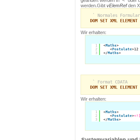
geändert werden in “<” ode
werden.Gibt
vElemRef
den 
` Normales Formular
DOM SET XML ELEMENT 
Wir erhalten:
1
<
Maths
>
2
<
Postulate
>12
3
</
Maths
>
` Format CDATA
DOM SET XML ELEMENT 
Wir erhalten:
1
<
Maths
>
2
<
Postulate
>
<!
3
</
Maths
>
Systemvariablen und