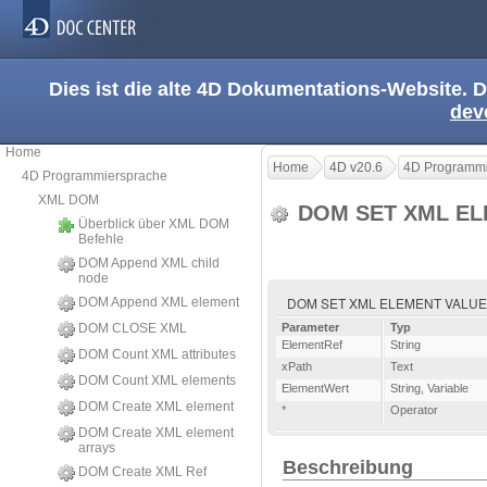
Dies ist die alte 4D Dokumentations-Website. D
dev
Home
Home
4D v20.6
4D Programmi
4D Programmiersprache
XML DOM
DOM SET XML E
Überblick über XML DOM
Befehle
DOM Append XML child
node
DOM SET XML ELEMENT VALUE ( El
DOM Append XML element
DOM CLOSE XML
Parameter
Typ
ElementRef
String
DOM Count XML attributes
xPath
Text
DOM Count XML elements
ElementWert
String
,
Variable
DOM Create XML element
*
Operator
DOM Create XML element
arrays
Beschreibung
DOM Create XML Ref