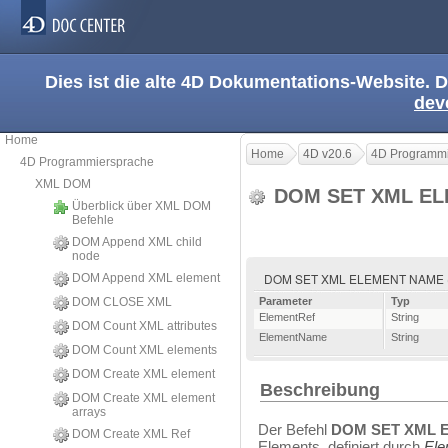
Dies ist die alte 4D Dokumentations-Website. D
dev
Home
Home
4D v20.6
4D Programmi
4D Programmiersprache
XML DOM
DOM SET XML E
Überblick über XML DOM
Befehle
DOM Append XML child
node
DOM SET XML ELEMENT NAME ( 
DOM Append XML element
DOM CLOSE XML
Parameter
Typ
ElementRef
String
DOM Count XML attributes
ElementName
String
DOM Count XML elements
DOM Create XML element
Beschreibung
DOM Create XML element
arrays
Der Befehl
DOM SET XML 
DOM Create XML Ref
Elements, definiert durch
Ele