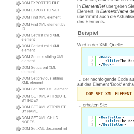
DOM EXPORT TO FILE
In
ElementRef
übergeben Sie
DOM EXPORT TO VAR
Element, in
ElementName
de
übernimmt auch die Aktualisi
DOM Find XML element
des Elements.
DOM Find XML element by
ID
Beispiel
DOM Get first child XML
element
Wird in der XML Quelle:
DOM Get last child XML
element
DOM Get next sibling XML
1
<
Book
>
element
2
<
Title
>The Be
3
</
Book
>
DOM Get parent XML
element
DOM Get previous sibling
… der nachfolgende Code au
XML element
auf das Element ‘Book’ enthäl
DOM Get Root XML element
DOM SET XML ELEMENT 
DOM GET XML ATTRIBUTE
BY INDEX
… erhalten Sie:
DOM GET XML ATTRIBUTE
BY NAME
1
<
BestSeller
>
DOM GET XML CHILD
2
<
Title
>The Be
NODES
3
</
BestSeller
>
DOM Get XML document ref