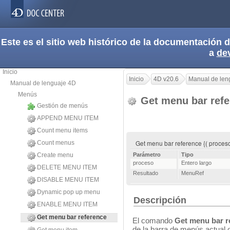
Este es el sitio web histórico de la documentación
a
de
Inicio
Inicio
4D v20.6
Manual de len
Manual de lenguaje 4D
Menús
Get menu bar ref
Gestión de menús
APPEND MENU ITEM
Count menu items
Get menu bar reference {( proces
Count menus
Create menu
Parámetro
Tipo
proceso
Entero largo
DELETE MENU ITEM
Resultado
MenuRef
DISABLE MENU ITEM
Dynamic pop up menu
Descripción
ENABLE MENU ITEM
Get menu bar reference
El comando
Get menu bar r
de la barra de menús actual 