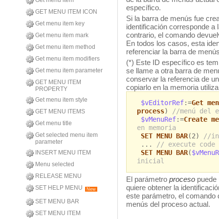
Get menu item
específico.
GET MENU ITEM ICON
Si la barra de menús fue cr
Get menu item key
identificación corresponde a 
contrario, el comando devuelv
Get menu item mark
En todos los casos, esta iden
Get menu item method
referenciar la barra de menú
Get menu item modifiers
(*) Este ID específico es tem
se llame a otra barra de me
Get menu item parameter
conservar la referencia de u
GET MENU ITEM
copiarlo en la memoria utili
PROPERTY
Get menu item style
$vEditorRef
:=
Get men
process
)
//menú del e
GET MENU ITEMS
$vMenuRef
:=
Create me
Get menu title
en memoria
Get selected menu item
SET MENU BAR
(2)
//in
parameter
...
// execute code
SET MENU BAR
(
$vMenuR
INSERT MENU ITEM
inicial
Menu selected
RELEASE MENU
El parámetro
proceso
puede u
quiere obtener la identificaci
SET HELP MENU
New
este parámetro, el comando de
SET MENU BAR
menús del proceso actual.
SET MENU ITEM