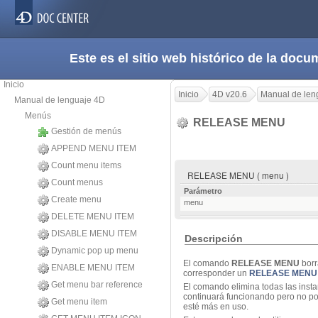
Este es el sitio web histórico de la do
Inicio
Inicio
4D v20.6
Manual de len
Manual de lenguaje 4D
Menús
RELEASE MENU
Gestión de menús
APPEND MENU ITEM
Count menu items
RELEASE MENU ( menu )
Count menus
Parámetro
Create menu
menu
DELETE MENU ITEM
DISABLE MENU ITEM
Descripción
Dynamic pop up menu
El comando
RELEASE MENU
borr
ENABLE MENU ITEM
corresponder un
RELEASE MENU
Get menu bar reference
El comando elimina todas las inst
continuará funcionando pero no po
Get menu item
esté más en uso.