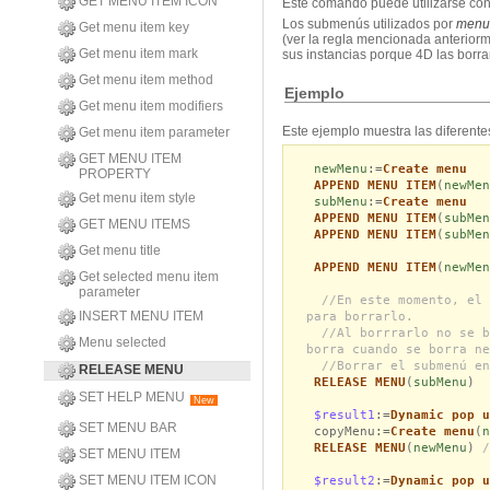
GET MENU ITEM ICON
Este comando puede utilizarse c
Los submenús utilizados por
menu
Get menu item key
(ver la regla mencionada anterior
Get menu item mark
sus instancias porque 4D las borr
Get menu item method
Ejemplo
Get menu item modifiers
Este ejemplo muestra las diferente
Get menu item parameter
GET MENU ITEM
newMenu
:=
Create menu
PROPERTY
APPEND MENU ITEM
(
newMen
Get menu item style
subMenu
:=
Create menu
APPEND MENU ITEM
(
subMen
GET MENU ITEMS
APPEND MENU ITEM
(
subMen
Get menu title
APPEND MENU ITEM
(
newMen
Get selected menu item
parameter
//En este momento, el 
INSERT MENU ITEM
para borrarlo.
//Al borrrarlo no se b
Menu selected
borra cuando se borra ne
//Borrar el submenú en
RELEASE MENU
RELEASE MENU
(
subMenu
)
SET HELP MENU
New
$result1
:=
Dynamic pop u
SET MENU BAR
copyMenu:=
Create menu
(
n
RELEASE MENU
(
newMenu
)
/
SET MENU ITEM
SET MENU ITEM ICON
$result2
:=
Dynamic pop u