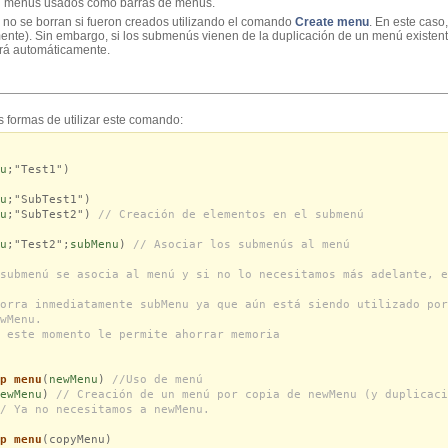
on menús usados como barras de menús.
no se borran si fueron creados utilizando el comando
Create menu
. En este caso
mente). Sin embargo, si los submenús vienen de la duplicación de un menú existen
ará automáticamente.
s formas de utilizar este comando:
u
;"Test1")
u
;"SubTest1")
u
;"SubTest2")
// Creación de elementos en el submenú
u
;"Test2";
subMenu
)
// Asociar los submenús al menú
submenú se asocia al menú y si no lo necesitamos más adelante, e
orra inmediatamente subMenu ya que aún está siendo utilizado por
wMenu.
 este momento le permite ahorrar memoria
p menu
(
newMenu
)
//Uso de menú
ewMenu
)
// Creación de un menú por copia de newMenu (y duplicaci
/ Ya no necesitamos a newMenu.
p menu
(copyMenu)