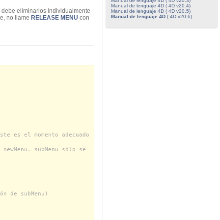
Manual de lenguaje 4D ( 4D v20.3)
Manual de lenguaje 4D ( 4D v20.4)
, debe eliminarlos individualmente
Manual de lenguaje 4D ( 4D v20.5)
Manual de lenguaje 4D
( 4D v20.6)
te, no llame
RELEASE MENU
con
ste es el momento adecuado
 newMenu. subMenu sólo se
ón de subMenu)