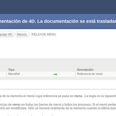
cumentación de 4D. La documentación se está trasla
guaje 4D
Menús
RELEASE MENU
Tipo
Descripción
MenuRef
Referencia de menú
a de la memoria el menú cuya referencia se pasa en
menu
.. La regla es la siguien
.
ancias de
menu
en todas las barras de menú y todos los procesos. Si el menú pert
drá ser modificada. Sólo se borrará realmente de la memoria cuando la última ba