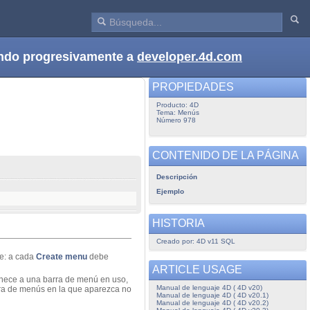
dando progresivamente a
developer.4d.com
PROPIEDADES
Producto: 4D
Tema: Menús
Número 978
CONTENIDO DE LA PÁGINA
Descripción
Ejemplo
HISTORIA
Creado por: 4D v11 SQL
te: a cada
Create menu
debe
ARTICLE USAGE
enece a una barra de menú en uso,
Manual de lenguaje 4D ( 4D v20)
rra de menús en la que aparezca no
Manual de lenguaje 4D ( 4D v20.1)
Manual de lenguaje 4D ( 4D v20.2)