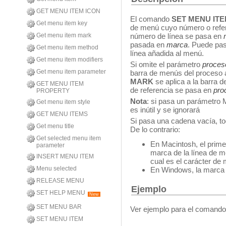
GET MENU ITEM ICON
El comando
SET MENU IT
Get menu item key
de menú cuyo número o refe
Get menu item mark
número de línea se pasa en
m
pasada en
marca
. Puede pa
Get menu item method
línea añadida al menú.
Get menu item modifiers
Si omite el parámetro
proces
Get menu item parameter
barra de menús del proceso a
MARK
se aplica a la barra 
GET MENU ITEM
de referencia se pasa en
pro
PROPERTY
Nota
: si pasa un parámetro
Get menu item style
es inútil y se ignorará
GET MENU ITEMS
Si pasa una cadena vacía, to
Get menu title
De lo contrario:
Get selected menu item
En Macintosh, el prime
parameter
marca de la línea de 
INSERT MENU ITEM
cual es el carácter de
Menu selected
En Windows, la marca 
RELEASE MENU
Ejemplo
SET HELP MENU
New
SET MENU BAR
Ver ejemplo para el comand
SET MENU ITEM