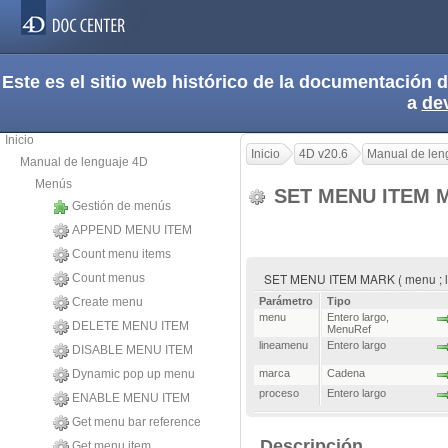
Este es el sitio web histórico de la documentación
a
de
Inicio
Inicio
4D v20.6
Manual de len
Manual de lenguaje 4D
Menús
SET MENU ITEM
Gestión de menús
APPEND MENU ITEM
Count menu items
SET MENU ITEM MARK ( menu ; li
Count menus
Create menu
Parámetro
Tipo
menu
Entero largo
,
DELETE MENU ITEM
MenuRef
lineamenu
Entero largo
DISABLE MENU ITEM
Dynamic pop up menu
marca
Cadena
proceso
Entero largo
ENABLE MENU ITEM
Get menu bar reference
Descripción
Get menu item