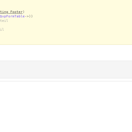
ting Footer
)
$vpFormTable
->))
teil
il