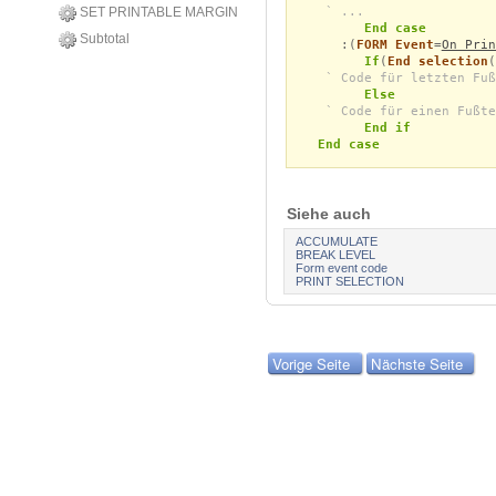
` ...
SET PRINTABLE MARGIN
End case
Subtotal
:(
FORM Event
=
On Prin
If
(
End selection
(
` Code für letzten Fuß
Else
` Code für einen Fußte
End if
End case
Siehe auch
ACCUMULATE
BREAK LEVEL
Form event code
PRINT SELECTION
Vorige Seite
Nächste Seite