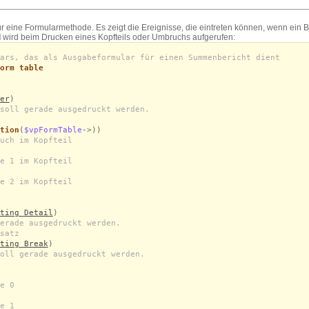
für eine Formularmethode. Es zeigt die Ereignisse, die eintreten können, wenn ein 
l
wird beim Drucken eines Kopfteils oder Umbruchs aufgerufen:
ars, das als Ausgabeformular für einen Summenbericht dient
orm table
er
)
soll gerade ausgedruckt werden.
tion
(
$vpFormTable
->))
uch im Kopfteil
e 1 im Kopfteil
e 2 im Kopfteil
ting Detail
)
erade ausgedruckt werden.
satz
ting Break
)
oll gerade ausgedruckt werden.
e 0
e 1