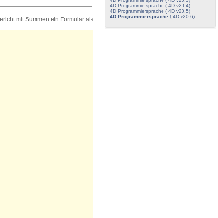
4D Programmiersprache ( 4D v20.3)
4D Programmiersprache ( 4D v20.4)
4D Programmiersprache ( 4D v20.5)
4D Programmiersprache
( 4D v20.6)
Bericht mit Summen ein Formular als