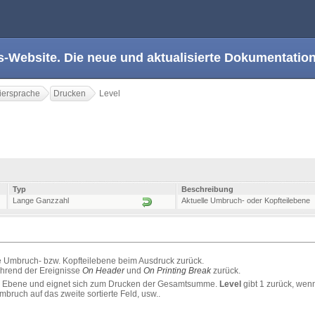
s-Website. Die neue und aktualisierte Dokumentation
ersprache
Drucken
Level
Typ
Beschreibung
Lange Ganzzahl
Aktuelle Umbruch- oder Kopfteilebene
le Umbruch- bzw. Kopfteilebene beim Ausdruck zurück.
hrend der Ereignisse
On Header
und
On Printing Break
zurück.
ende Ebene und eignet sich zum Drucken der Gesamtsumme.
Level
gibt 1 zurück, wen
Umbruch auf das zweite sortierte Feld, usw..