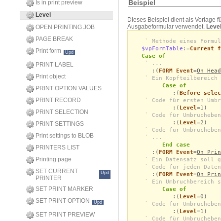
Beispiel
Is in print preview
Level
Dieses Beispiel dient als Vorlage 
Ausgabeformular verwendet.
Leve
OPEN PRINTING JOB
PAGE BREAK
` Methode eines Formul
$vpFormTable
:=
Current f
Print form
Upd
Case of
` ...
PRINT LABEL
:(
FORM Event
=
On Head
Print object
` Ein Kopfteilbereich 
Case of
PRINT OPTION VALUES
:(
Before selec
PRINT RECORD
` Code für ersten Umbr
:(
Level
=1)
PRINT SELECTION
` Code für Umbrucheben
:(
Level
=2)
PRINT SETTINGS
` Code für Umbrucheben
Print settings to BLOB
` ...
End case
PRINTERS LIST
:(
FORM Event
=
On Prin
Printing page
` Ein Datensatz soll g
` Code für jeden Daten
SET CURRENT
Upd
:(
FORM Event
=
On Prin
PRINTER
` Ein Umbruchbereich s
SET PRINT MARKER
Case of
:(
Level
=0)
SET PRINT OPTION
Upd
` Code für Umbrucheben
:(
Level
=1)
SET PRINT PREVIEW
` Code für Umbrucheben