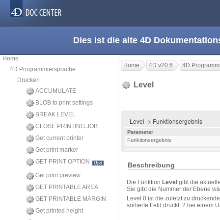
Dies ist die alte 4D Dokumentation
Home
Home
4D v20.6
4D Programmi
4D Programmiersprache
Drucken
Level
ACCUMULATE
BLOB to print settings
BREAK LEVEL
Level -> Funktionsergebnis
CLOSE PRINTING JOB
Parameter
Get current printer
Funktionsergebnis
Get print marker
GET PRINT OPTION
Upd
Beschreibung
Get print preview
Die Funktion
Level
gibt die aktuel
GET PRINTABLE AREA
Sie gibt die Nummer der Ebene wä
Level 0 ist die zuletzt zu druck
GET PRINTABLE MARGIN
sortierte Feld druckt. 2 bei einem 
Get printed height