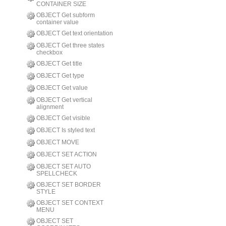
CONTAINER SIZE
OBJECT Get subform
container value
OBJECT Get text orientation
OBJECT Get three states
checkbox
OBJECT Get title
OBJECT Get type
OBJECT Get value
OBJECT Get vertical
alignment
OBJECT Get visible
OBJECT Is styled text
OBJECT MOVE
OBJECT SET ACTION
OBJECT SET AUTO
SPELLCHECK
OBJECT SET BORDER
STYLE
OBJECT SET CONTEXT
MENU
OBJECT SET