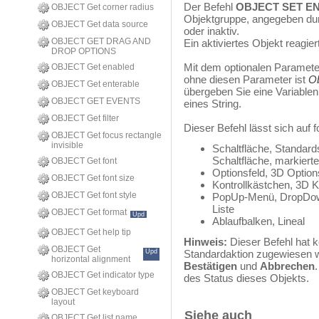
Der Befehl
OBJECT SET E
OBJECT Get corner radius
Objektgruppe, angegeben d
OBJECT Get data source
oder inaktiv.
OBJECT GET DRAG AND
Ein aktiviertes Objekt reagie
DROP OPTIONS
Mit dem optionalen Parameter
OBJECT Get enabled
ohne diesen Parameter ist
Ob
OBJECT Get enterable
übergeben Sie eine Variablenr
OBJECT GET EVENTS
eines String.
OBJECT Get filter
Dieser Befehl lässt sich auf
OBJECT Get focus rectangle
invisible
Schaltfläche, Standard
Schaltfläche, markierte
OBJECT Get font
Optionsfeld, 3D Options
OBJECT Get font size
Kontrollkästchen, 3D K
OBJECT Get font style
PopUp-Menü, DropDow
Liste
OBJECT Get format
Upd
Ablaufbalken, Lineal
OBJECT Get help tip
Hinweis:
Dieser Befehl hat k
OBJECT Get
Upd
Standardaktion zugewiesen w
horizontal alignment
Bestätigen
und
Abbrechen
OBJECT Get indicator type
des Status dieses Objekts.
OBJECT Get keyboard
layout
Siehe auch
OBJECT Get list name