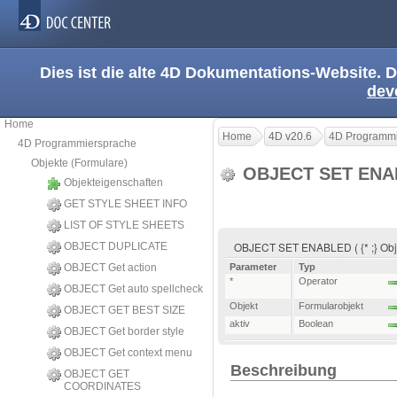
Dies ist die alte 4D Dokumentations-Website. D
dev
Home
Home
4D v20.6
4D Programmi
4D Programmiersprache
Objekte (Formulare)
OBJECT SET EN
Objekteigenschaften
GET STYLE SHEET INFO
LIST OF STYLE SHEETS
OBJECT SET ENABLED ( {* ;} Objek
OBJECT DUPLICATE
OBJECT Get action
Parameter
Typ
*
Operator
OBJECT Get auto spellcheck
Objekt
Formularobjekt
OBJECT GET BEST SIZE
aktiv
Boolean
OBJECT Get border style
OBJECT Get context menu
Beschreibung
OBJECT GET
COORDINATES