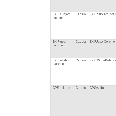
EXIF subject
Cadeia
EXIF/SubjectLocat
location
EXIF user
Cadeia
EXIF/UserCommen
comment
EXIF white
Cadeia
EXIF/WhiteBalanc
balance
GPS altitude
Cadeia
GPS/Altitude