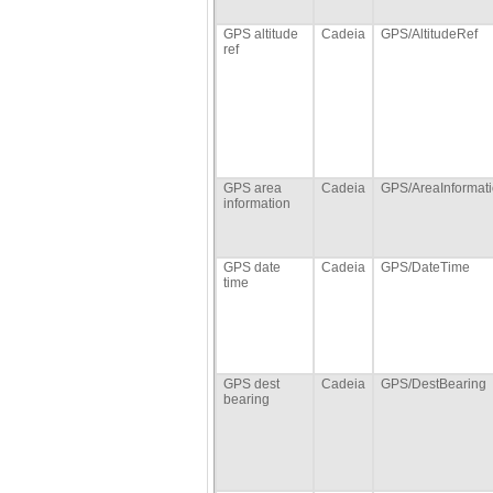
GPS altitude
Cadeia
GPS/AltitudeRef
ref
GPS area
Cadeia
GPS/AreaInformat
information
GPS date
Cadeia
GPS/DateTime
time
GPS dest
Cadeia
GPS/DestBearing
bearing