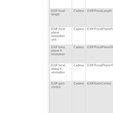
EXIF focal
Cadeia
EXIF/FocalLength
length
EXIF focal
Cadeia
EXIF/FocalPlaneRe
plane
resolution
unit
EXIF focal
Cadeia
EXIF/FocalPlaneX
plane X
resolution
EXIF focal
Cadeia
EXIF/FocalPlaneY
plane Y
resolution
EXIF gain
Cadeia
EXIF/GainControl
control