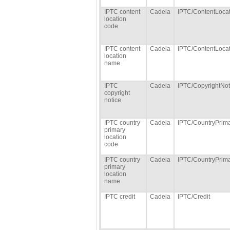
IPTC content
Cadeia
IPTC/ContentLoca
location
code
IPTC content
Cadeia
IPTC/ContentLoca
location
name
IPTC
Cadeia
IPTC/CopyrightNot
copyright
notice
IPTC country
Cadeia
IPTC/CountryPrim
primary
location
code
IPTC country
Cadeia
IPTC/CountryPrim
primary
location
name
IPTC credit
Cadeia
IPTC/Credit