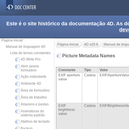
Este é o site histórico da documentação 4D. As
dev
Página Inicial
Página Inicial
4D v20.6
Manual de ling
Manual de linguagem 4D
Lista de temas constantes
Picture Metadata Names
4D Write Pro
Abrir janela
Constante
Tipo
Valor
formulário
EXIF aperture
Cadeia
EXIF/ApertureValu
Ação estandarte
value
Ambiente 4D
Área de formulário
Área de trabalho
Arquivos e pastas
EXIF
Cadeia
EXIF/BrightnessVa
brightness
Assinaturas do
value
sistema padrão
Atalhos de teclado
Backup