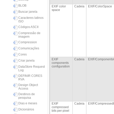
BLOB
EXIF color
Cadeia
EXIF/ColorSpace
space
Buscar janela
Caracteres latinos
ISO
Códigos ASCII
Compressão de
imagem
Compression
Comunicações
Cores
EXIF
Cadeia
EXIF/ComponentsC
Criar janela
components
configuration
DataStore Request
Log
DEFINIR CORES
RVA
Design Object
Access
Destinos de
pesquisa
Dias e meses
EXIF
Cadeia
EXIF/CompressedB
compressed
Dicionários
bits per pixel