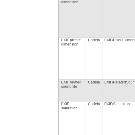
dimension
EXIF pixel Y
Cadeia
EXIF/PixelYDimen
dimension
EXIF related
Cadeia
EXIF/RelatedSoun
sound file
EXIF
Cadeia
EXIF/Saturation
saturation