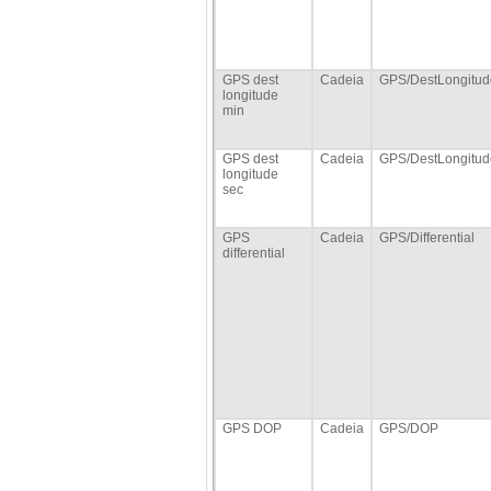
GPS dest
Cadeia
GPS/DestLongitud
longitude
min
GPS dest
Cadeia
GPS/DestLongitud
longitude
sec
GPS
Cadeia
GPS/Differential
differential
GPS DOP
Cadeia
GPS/DOP