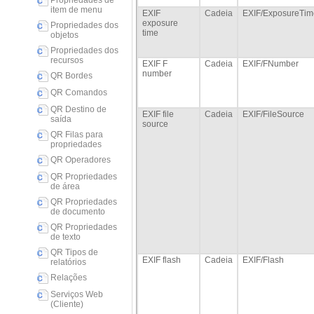
Propriedades de
item de menu
EXIF
Cadeia
EXIF/ExposureTim
exposure
Propriedades dos
time
objetos
Propriedades dos
recursos
EXIF F
Cadeia
EXIF/FNumber
number
QR Bordes
QR Comandos
QR Destino de
EXIF file
Cadeia
EXIF/FileSource
saída
source
QR Filas para
propriedades
QR Operadores
QR Propriedades
de área
QR Propriedades
de documento
QR Propriedades
de texto
QR Tipos de
EXIF flash
Cadeia
EXIF/Flash
relatórios
Relações
Serviços Web
(Cliente)