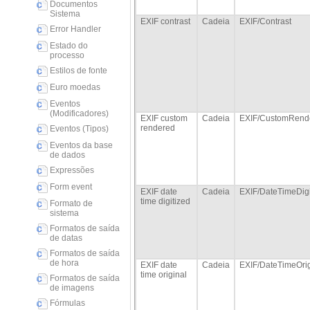
Documentos
Sistema
EXIF contrast
Cadeia
EXIF/Contrast
Error Handler
Estado do
processo
Estilos de fonte
Euro moedas
Eventos
(Modificadores)
EXIF custom
Cadeia
EXIF/CustomRend
rendered
Eventos (Tipos)
Eventos da base
de dados
Expressões
Form event
EXIF date
Cadeia
EXIF/DateTimeDigi
time digitized
Formato de
sistema
Formatos de saída
de datas
Formatos de saída
de hora
EXIF date
Cadeia
EXIF/DateTimeOrig
time original
Formatos de saída
de imagens
Fórmulas