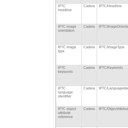
IPTC
Cadeia
IPTC/Headline
headline
IPTC image
Cadeia
IPTC/ImageOrienta
orientation
IPTC image
Cadeia
IPTC/ImageType
type
IPTC
Cadeia
IPTC/Keywords
keywords
IPTC
Cadeia
IPTC/LanguageIden
language
identifier
IPTC object
Cadeia
IPTC/ObjectAttrib
attribute
reference