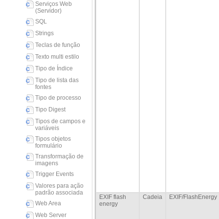
Serviços Web
(Servidor)
SQL
Strings
Teclas de função
Texto multi estilo
Tipo de Índice
Tipo de lista das
fontes
Tipo de processo
Tipo Digest
Tipos de campos e
variáveis
Tipos objetos
formulário
Transformação de
imagens
Trigger Events
Valores para ação
padrão associada
EXIF flash
Cadeia
EXIF/FlashEnergy
Web Area
energy
Web Server