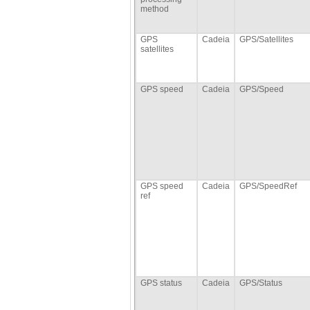
method
GPS
Cadeia
GPS/Satellites
satellites
GPS speed
Cadeia
GPS/Speed
GPS speed
Cadeia
GPS/SpeedRef
ref
GPS status
Cadeia
GPS/Status