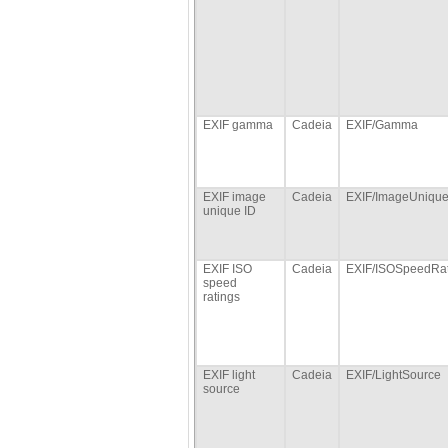
EXIF gamma
Cadeia
EXIF/Gamma
EXIF image
Cadeia
EXIF/ImageUniqu
unique ID
EXIF ISO
Cadeia
EXIF/ISOSpeedRat
speed
ratings
EXIF light
Cadeia
EXIF/LightSource
source