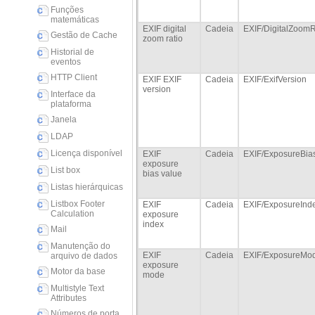
Funções
matemáticas
EXIF digital
Cadeia
EXIF/DigitalZoomR
Gestão de Cache
zoom ratio
Historial de
eventos
HTTP Client
EXIF EXIF
Cadeia
EXIF/ExifVersion
version
Interface da
plataforma
Janela
LDAP
Licença disponível
EXIF
Cadeia
EXIF/ExposureBia
exposure
List box
bias value
Listas hierárquicas
Listbox Footer
EXIF
Cadeia
EXIF/ExposureInd
Calculation
exposure
index
Mail
Manutenção do
EXIF
Cadeia
EXIF/ExposureMo
arquivo de dados
exposure
Motor da base
mode
Multistyle Text
Attributes
Números de porta