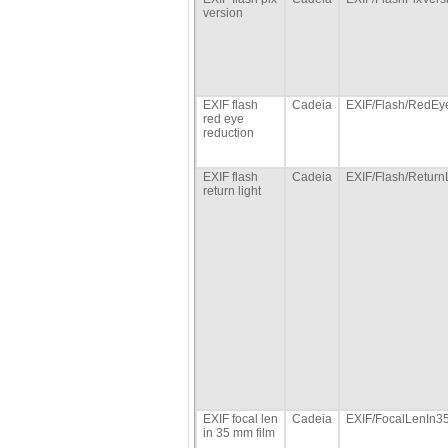
version
EXIF flash
Cadeia
EXIF/Flash/RedEy
red eye
reduction
EXIF flash
Cadeia
EXIF/Flash/Return
return light
EXIF focal len
Cadeia
EXIF/FocalLenIn
in 35 mm film