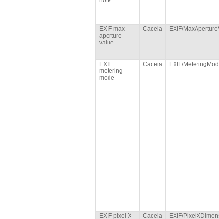
note
EXIF max
Cadeia
EXIF/MaxAperture
aperture
value
EXIF
Cadeia
EXIF/MeteringMod
metering
mode
EXIF pixel X
Cadeia
EXIF/PixelXDimen