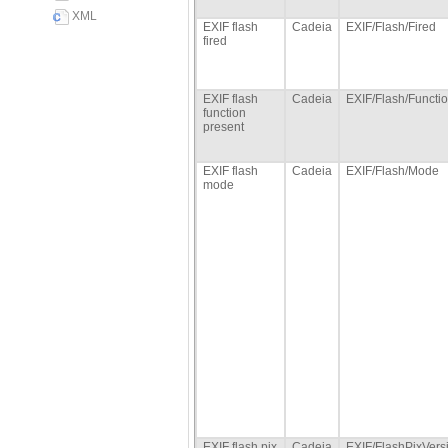
XML
EXIF flash
Cadeia
EXIF/Flash/Fired
fired
EXIF flash
Cadeia
EXIF/Flash/Functi
function
present
EXIF flash
Cadeia
EXIF/Flash/Mode
mode
EXIF flash pix
Cadeia
EXIF/FlashPixVers