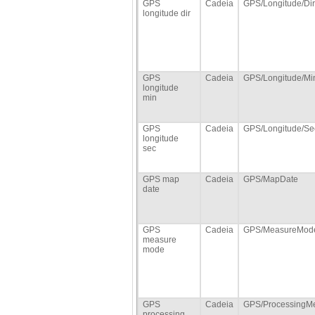
GPS
Cadeia
GPS/Longitude/Dir
longitude dir
GPS
Cadeia
GPS/Longitude/Mi
longitude
min
GPS
Cadeia
GPS/Longitude/Se
longitude
sec
GPS map
Cadeia
GPS/MapDate
date
GPS
Cadeia
GPS/MeasureMod
measure
mode
GPS
Cadeia
GPS/ProcessingM
processing