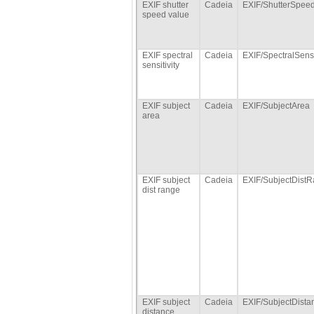
EXIF shutter
Cadeia
EXIF/ShutterSpee
speed value
EXIF spectral
Cadeia
EXIF/SpectralSensi
sensitivity
EXIF subject
Cadeia
EXIF/SubjectArea
area
EXIF subject
Cadeia
EXIF/SubjectDist
dist range
EXIF subject
Cadeia
EXIF/SubjectDista
distance