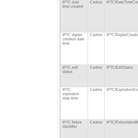
IPTC date
Cadeia
IPTC/DateTimeCre
time created
IPTC digital
Cadeia
IPTC/DigitalCreat
creation date
time
IPTC edit
Cadeia
IPTC/EditStatus
status
IPTC
Cadeia
IPTC/ExpirationDa
expiration
date time
IPTC fixture
Cadeia
IPTC/FixtureIdentif
identifier