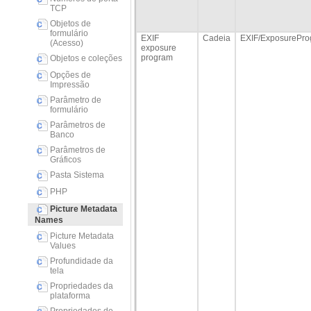
TCP
Objetos de
formulário
EXIF
Cadeia
EXIF/ExposurePr
(Acesso)
exposure
program
Objetos e coleções
Opções de
Impressão
Parâmetro de
formulário
Parâmetros de
Banco
Parâmetros de
Gráficos
Pasta Sistema
PHP
Picture Metadata
Names
Picture Metadata
Values
Profundidade da
tela
Propriedades da
plataforma