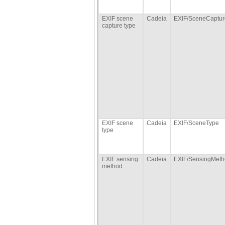
EXIF scene
Cadeia
EXIF/SceneCaptu
capture type
EXIF scene
Cadeia
EXIF/SceneType
type
EXIF sensing
Cadeia
EXIF/SensingMet
method