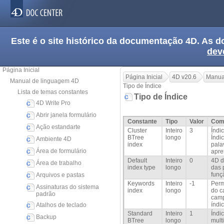
Este é o site histórico da documentação 4D. As
dev
Página Inicial
Página Inicial
4D v20.6
Manua
Manual de linguagem 4D
Tipo de Índice
Lista de temas constantes
Tipo de Índice
4D Write Pro
Abrir janela formulário
Constante
Tipo
Valor
Com
Ação estandarte
Cluster
Inteiro
3
Índi
BTree
longo
Índi
Ambiente 4D
index
pala
Área de formulário
apre
Default
Inteiro
0
4D d
Área de trabalho
index type
longo
das 
funç
Arquivos e pastas
Keywords
Inteiro
-1
Perm
Assinaturas do sistema
index
longo
do c
padrão
camp
índi
Atalhos de teclado
Standard
Inteiro
1
Índi
Backup
BTree
longo
mult