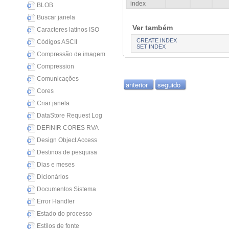
index
BLOB
Buscar janela
Ver também
Caracteres latinos ISO
CREATE INDEX
Códigos ASCII
SET INDEX
Compressão de imagem
Compression
Comunicações
anterior
seguido
Cores
Criar janela
DataStore Request Log
DEFINIR CORES RVA
Design Object Access
Destinos de pesquisa
Dias e meses
Dicionários
Documentos Sistema
Error Handler
Estado do processo
Estilos de fonte