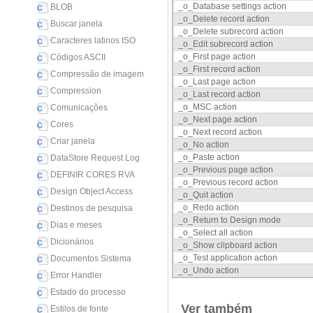
_o_Database settings action
BLOB
_o_Delete record action
Buscar janela
_o_Delete subrecord action
Caracteres latinos ISO
_o_Edit subrecord action
_o_First page action
Códigos ASCII
_o_First record action
Compressão de imagem
_o_Last page action
Compression
_o_Last record action
_o_MSC action
Comunicações
_o_Next page action
Cores
_o_Next record action
Criar janela
_o_No action
_o_Paste action
DataStore Request Log
_o_Previous page action
DEFINIR CORES RVA
_o_Previous record action
Design Object Access
_o_Quit action
_o_Redo action
Destinos de pesquisa
_o_Return to Design mode
Dias e meses
_o_Select all action
Dicionários
_o_Show clipboard action
_o_Test application action
Documentos Sistema
_o_Undo action
Error Handler
Estado do processo
Ver também
Estilos de fonte