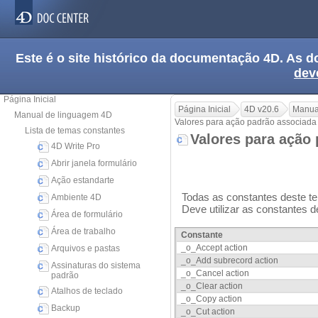
Este é o site histórico da documentação 4D. As
dev
Página Inicial
Página Inicial
4D v20.6
Manua
Manual de linguagem 4D
Valores para ação padrão associada
Lista de temas constantes
Valores para ação
4D Write Pro
Abrir janela formulário
Ação estandarte
Todas as constantes deste te
Ambiente 4D
Deve utilizar as constantes 
Área de formulário
Área de trabalho
Constante
_o_Accept action
Arquivos e pastas
_o_Add subrecord action
Assinaturas do sistema
_o_Cancel action
padrão
_o_Clear action
Atalhos de teclado
_o_Copy action
Backup
_o_Cut action