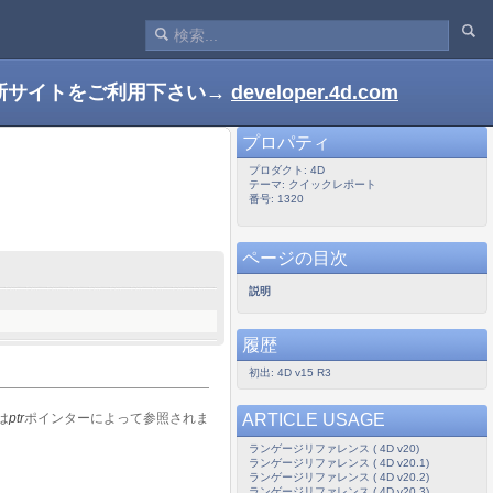
新サイトをご利用下さい→
developer.4d.com
プロパティ
プロダクト: 4D
テーマ: クイックレポート
番号: 1320
ページの目次
説明
履歴
初出: 4D v15 R3
ARTICLE USAGE
は
ptr
ポインターによって参照されま
ランゲージリファレンス ( 4D v20)
ランゲージリファレンス ( 4D v20.1)
ランゲージリファレンス ( 4D v20.2)
ランゲージリファレンス ( 4D v20.3)