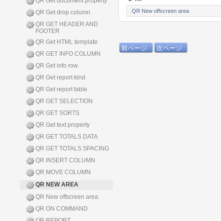
QR Get document property
QR New offscreen area
QR Get drop column
QR GET HEADER AND
FOOTER
QR Get HTML template
前ページ
次ページ
QR GET INFO COLUMN
QR Get info row
QR Get report kind
QR Get report table
QR GET SELECTION
QR GET SORTS
QR Get text property
QR GET TOTALS DATA
QR GET TOTALS SPACING
QR INSERT COLUMN
QR MOVE COLUMN
QR NEW AREA
QR New offscreen area
QR ON COMMAND
QR REPORT