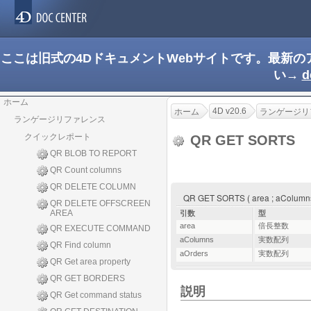
ここは旧式の4DドキュメントWebサイトです。最新
い→
d
ホーム
4D v20.6
ホーム
ランゲージリ
ランゲージリファレンス
クイックレポート
QR GET SORTS
QR BLOB TO REPORT
QR Count columns
QR DELETE COLUMN
QR GET SORTS ( area ; aColumns
QR DELETE OFFSCREEN
AREA
引数
型
area
倍長整数
QR EXECUTE COMMAND
aColumns
実数配列
QR Find column
aOrders
実数配列
QR Get area property
QR GET BORDERS
説明
QR Get command status