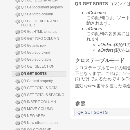
QR GET DESTINATION
QR GET SORTS
コマンドは
QR Get document property
aColumns
QR Get drop column
この配列には、ソート
QR GET HEADER AND
納されます。
FOOTER
aOrders
QR Get HTML template
この配列の各要素には
QR GET INFO COLUMN
れます。
aOrders{$i}
が1
QR Get info row
aOrders{$i}
が-
QR Get report kind
QR Get report table
クロステーブルモード
QR GET SELECTION
クロステーブルモードの場
下となります。これは、ソート
QR GET SORTS
(2) だけであるためです (
aC
QR Get text property
無効な
area
番号を渡した場合
QR GET TOTALS DATA
QR GET TOTALS SPACING
QR INSERT COLUMN
参照
QR MOVE COLUMN
QR SET SORTS
QR NEW AREA
QR New offscreen area
QR ON COMMAND