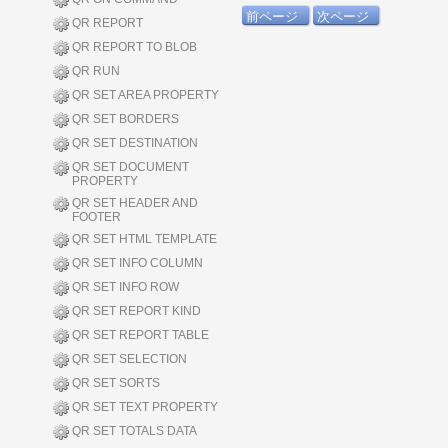
前ページ
次ページ
QR REPORT
QR REPORT TO BLOB
QR RUN
QR SET AREA PROPERTY
QR SET BORDERS
QR SET DESTINATION
QR SET DOCUMENT
PROPERTY
QR SET HEADER AND
FOOTER
QR SET HTML TEMPLATE
QR SET INFO COLUMN
QR SET INFO ROW
QR SET REPORT KIND
QR SET REPORT TABLE
QR SET SELECTION
QR SET SORTS
QR SET TEXT PROPERTY
QR SET TOTALS DATA