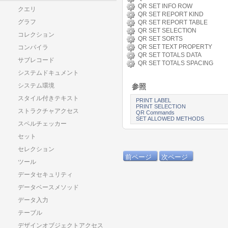
QR SET INFO ROW
クエリ
QR SET REPORT KIND
グラフ
QR SET REPORT TABLE
QR SET SELECTION
コレクション
QR SET SORTS
QR SET TEXT PROPERTY
コンパイラ
QR SET TOTALS DATA
サブレコード
QR SET TOTALS SPACING
システムドキュメント
システム環境
参照
スタイル付きテキスト
PRINT LABEL
PRINT SELECTION
ストラクチャアクセス
QR Commands
SET ALLOWED METHODS
スペルチェッカー
セット
セレクション
前ページ
次ページ
ツール
データセキュリティ
データベースメソッド
データ入力
テーブル
デザインオブジェクトアクセス