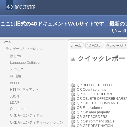
ここは旧式の4DドキュメントWebサイトです。最新
い→
d
ホーム
4D v20.6
ホーム
ランゲージリ
ランゲージリファレンス
はじめに
クイックレポ
Language Definition
デバッグ
4D環境
BLOB
QR BLOB TO REPORT
HTTPクライアント
QR Count columns
QR DELETE COLUMN
JSON
QR DELETE OFFSCREEN ARE
LDAP
QR EXECUTE COMMAND
QR Find column
Operators
QR Get area property
ORDA - エンティティ
QR GET BORDERS
QR Get command status
ORDA - エンティティセレクション
QR GET DESTINATION