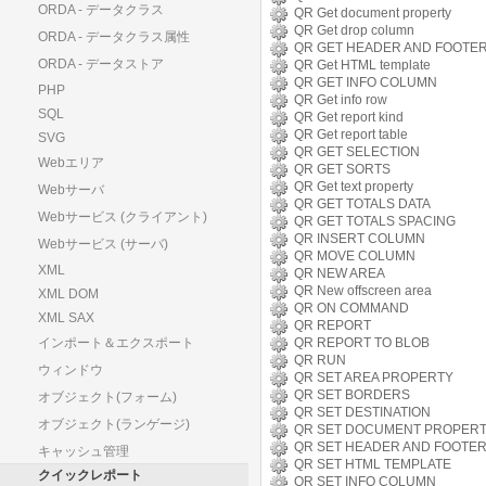
ORDA - データクラス
QR Get document property
QR Get drop column
ORDA - データクラス属性
QR GET HEADER AND FOOTE
ORDA - データストア
QR Get HTML template
QR GET INFO COLUMN
PHP
QR Get info row
SQL
QR Get report kind
QR Get report table
SVG
QR GET SELECTION
Webエリア
QR GET SORTS
QR Get text property
Webサーバ
QR GET TOTALS DATA
Webサービス (クライアント)
QR GET TOTALS SPACING
QR INSERT COLUMN
Webサービス (サーバ)
QR MOVE COLUMN
XML
QR NEW AREA
QR New offscreen area
XML DOM
QR ON COMMAND
XML SAX
QR REPORT
インポート＆エクスポート
QR REPORT TO BLOB
QR RUN
ウィンドウ
QR SET AREA PROPERTY
QR SET BORDERS
オブジェクト(フォーム)
QR SET DESTINATION
オブジェクト(ランゲージ)
QR SET DOCUMENT PROPER
QR SET HEADER AND FOOTE
キャッシュ管理
QR SET HTML TEMPLATE
クイックレポート
QR SET INFO COLUMN