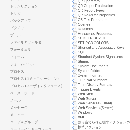
QR Operators
QR Output Destination
トランザクション
QR Report Types
トリガ
QR Rows for Properties
QR Text Properties
バックアップ
Queries
ピクチャ
Relations
Resources Properties
ブール
SCREEN DEPTH
ファイルとフォルダ
SET RGB COLORS
Shortcut and Associated Keys
フォーミュラ
SQL
フォーム
Standard System Signatures
Strings
フォームイベント
System Documents
System Folder
プロセス
System Format
プロセス (コミュニケーション)
TCP Port Numbers
Time Display Formats
プロセス (ユーザインタフェース)
Trigger Events
ペーストボード
Web Area
Web Server
メール
Web Services (Client)
メッセージ
Web Services (Server)
Windows
メニュー
XML
割り当てられた標準アクションの
ユーザ＆グループ
標準アクション
ユーザーインターフェース