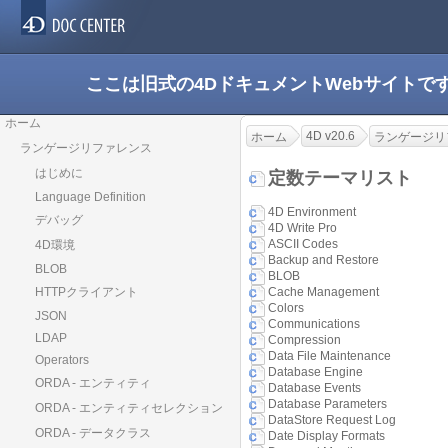
ここは旧式の4DドキュメントWebサイト
ホーム
4D v20.6
ホーム
ランゲージリ
ランゲージリファレンス
はじめに
定数テーマリスト
Language Definition
4D Environment
デバッグ
4D Write Pro
ASCII Codes
4D環境
Backup and Restore
BLOB
BLOB
HTTPクライアント
Cache Management
Colors
JSON
Communications
LDAP
Compression
Data File Maintenance
Operators
Database Engine
ORDA - エンティティ
Database Events
Database Parameters
ORDA - エンティティセレクション
DataStore Request Log
ORDA - データクラス
Date Display Formats