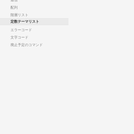
通信
配列
階層リスト
定数テーマリスト
エラーコード
文字コード
廃止予定のコマンド