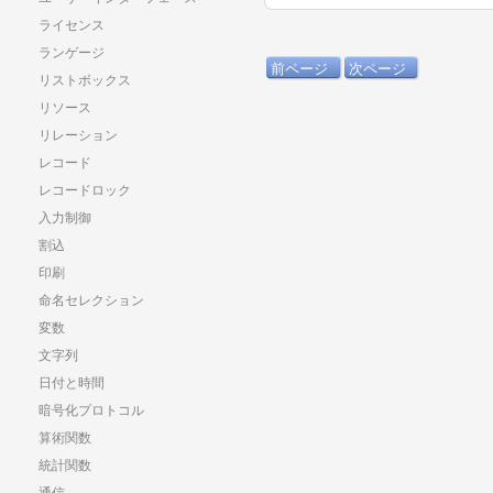
ライセンス
ランゲージ
前ページ
次ページ
リストボックス
リソース
リレーション
レコード
レコードロック
入力制御
割込
印刷
命名セレクション
変数
文字列
日付と時間
暗号化プロトコル
算術関数
統計関数