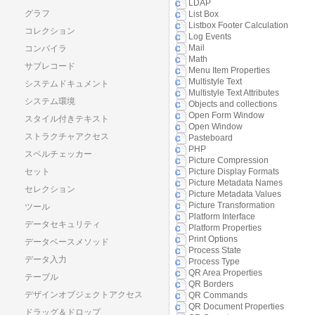
LDAP
グラフ
List Box
Listbox Footer Calculation
コレクション
Log Events
Mail
コンパイラ
Math
サブレコード
Menu Item Properties
Multistyle Text
システムドキュメント
Multistyle Text Attributes
システム環境
Objects and collections
Open Form Window
スタイル付きテキスト
Open Window
ストラクチャアクセス
Pasteboard
PHP
スペルチェッカー
Picture Compression
セット
Picture Display Formats
Picture Metadata Names
セレクション
Picture Metadata Values
Picture Transformation
ツール
Platform Interface
データセキュリティ
Platform Properties
Print Options
データベースメソッド
Process State
データ入力
Process Type
QR Area Properties
テーブル
QR Borders
デザインオブジェクトアクセス
QR Commands
QR Document Properties
ドラッグ＆ドロップ