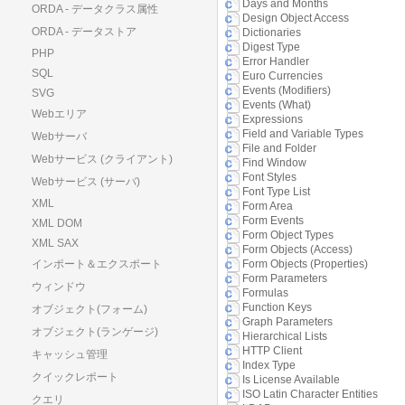
Days and Months
ORDA - データクラス属性
Design Object Access
ORDA - データストア
Dictionaries
Digest Type
PHP
Error Handler
SQL
Euro Currencies
Events (Modifiers)
SVG
Events (What)
Webエリア
Expressions
Field and Variable Types
Webサーバ
File and Folder
Webサービス (クライアント)
Find Window
Font Styles
Webサービス (サーバ)
Font Type List
XML
Form Area
Form Events
XML DOM
Form Object Types
XML SAX
Form Objects (Access)
インポート＆エクスポート
Form Objects (Properties)
Form Parameters
ウィンドウ
Formulas
Function Keys
オブジェクト(フォーム)
Graph Parameters
オブジェクト(ランゲージ)
Hierarchical Lists
HTTP Client
キャッシュ管理
Index Type
クイックレポート
Is License Available
ISO Latin Character Entities
クエリ