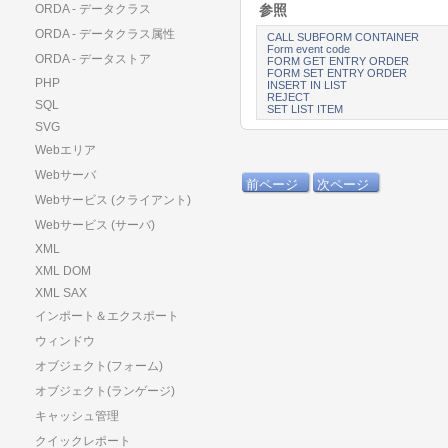
参照
ORDA - データクラス
ORDA - データクラス属性
CALL SUBFORM CONTAINER
Form event code
ORDA - データストア
FORM GET ENTRY ORDER
FORM SET ENTRY ORDER
PHP
INSERT IN LIST
REJECT
SQL
SET LIST ITEM
SVG
Webエリア
Webサーバ
前ページ
次ページ
Webサービス (クライアント)
Webサービス (サーバ)
XML
XML DOM
XML SAX
インポート＆エクスポート
ウィンドウ
オブジェクト(フォーム)
オブジェクト(ランゲージ)
キャッシュ管理
クイックレポート