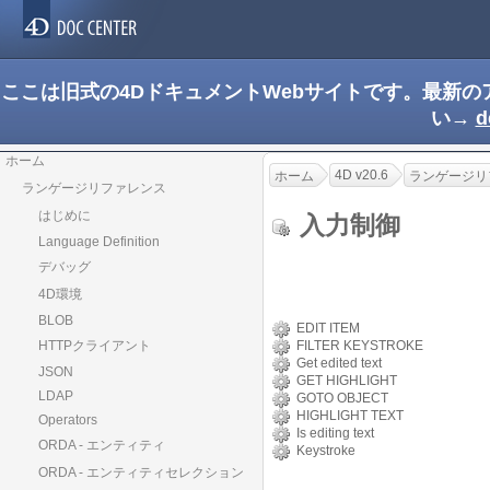
ここは旧式の4DドキュメントWebサイトです。最新
い→
d
ホーム
4D v20.6
ホーム
ランゲージリ
ランゲージリファレンス
はじめに
入力制御
Language Definition
デバッグ
4D環境
BLOB
EDIT ITEM
HTTPクライアント
FILTER KEYSTROKE
Get edited text
JSON
GET HIGHLIGHT
LDAP
GOTO OBJECT
HIGHLIGHT TEXT
Operators
Is editing text
ORDA - エンティティ
Keystroke
ORDA - エンティティセレクション